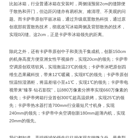
比如冰箱，行业普通冰箱在安装时，两侧须预留2cm的缝隙便
于散热和开门，但边距闪缝亦有易积灰、难清理、不美观的问
题。而卡萨帝原创平嵌冰箱，通过升级底置散热科技，通过原
创底部前置散热技术，彻底改写冰箱两侧及背部散热的技术，
实现0闪缝。这2cm，正是卡萨帝冰箱领先的距离。
除此之外，还有卡萨帝原创中子和美洗干集成机，创新150cm
的机身高度方便亚洲女性平视操作，实现20cm的领先；卡萨帝
空调原创双塔软风，实现衡温23℃的领先；卡萨帝冰吧原创四
维生态果藏科技，带来12℃暖藏，实现8℃的领先；卡萨帝原创
恒温恒湿酒柜，将温差缩小至±1℃，实现1℃的领先；卡萨帝电
视带来“臻享·钻石影院”，以880万像素分辨率实现660万像素的
领先；卡萨帝烤箱行业首创300℃超高温烘烤，实现25℃的领
先；卡萨帝热水器打造700mm行业最短尺寸机身，实现
240mm的领先；卡萨帝中央空调创新180mm超薄内机，实现
20mm的领先。
我们都知道，高端领域的领先往往就体现在细微之处，最典型