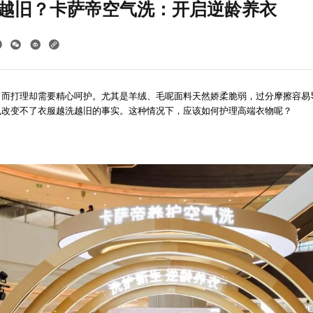
越旧？卡萨帝空气洗：开启逆龄养衣
，而打理却需要精心呵护。尤其是羊绒、毛呢面料天然娇柔脆弱，过分摩擦容易
也改变不了衣服越洗越旧的事实。这种情况下，应该如何护理高端衣物呢？