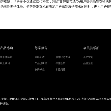
护难题，卡萨帝不仅通过迭代科技，升级“养护空气洗”为用户提供高端衣物洗
致的衣物养护体验。卡萨帝洗衣机在满足用户高端洗护需求的同时，也为用户提
产品选购
尊享服务
会员俱乐部
线下体验馆
家电回收
服务状态查询
会员空间
线上商城
产品说明书
保修政策
品牌活动
收费标准
常见问题
更新。此版本的更新内容为：1）完善/更新个人信息收集范围；2）完善/更新权限相关功能
保护说明。