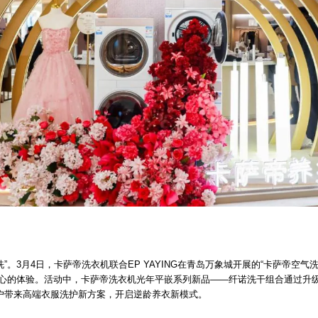
”。3月4日，卡萨帝洗衣机联合EP YAYING在青岛万象城开展的“卡萨帝空气
省心的体验。活动中，卡萨帝洗衣机光年平嵌系列新品——纤诺洗干组合通过升级的
户带来高端衣服洗护新方案，开启逆龄养衣新模式。