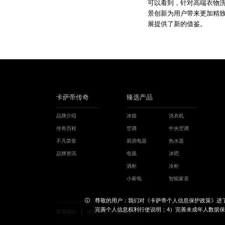
可以看到，针对高端衣物洗
景创新为用户带来更加精
展提供了新的借鉴。
卡萨帝传奇
臻选产品
品牌介绍
冰箱
洗衣机
传奇历程
空调
中央空调
不凡荣誉
厨房电器
热水器
品牌资讯
电视
冰吧
酒柜
冷柜
小家电
智能家居
尊敬的用户：我们对《卡萨帝个人信息保护政策》进了
完善个人信息权利行使说明；4）完善未成年人数据
联系我们
法律声明
服务条款