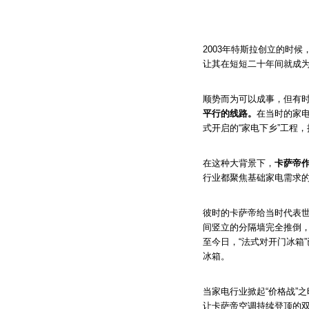
2003年特斯拉创立的时
让其在短短二十年间就成
顺势而为可以成事，但有
平行的线路。
在当时的家电
式开启的“家电下乡”工程
在这种大背景下，
卡萨帝
行业都聚焦基础家电需求
彼时的卡萨帝给当时代表世
间竖立的分隔墙完全推倒，
至今日，“法式对开门冰箱
冰箱。
当家电行业掀起“价格战”
让卡萨帝空调持续登顶的