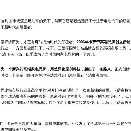
候，当时的市场还是燃油车的天下，然而它还是毅然选择了专注于电动汽车的研
为了新时代的引领者。
时候择势而为，才更有可能成为时代的颠覆者。
2006年卡萨帝高端品牌创立伊
行业，一方面是被西门子、松下、三星等国际知名品牌占领的高端市场；另一方
，抢占下沉市场，似乎成为了当时国内家电品牌的一个共识。
作为一个新兴的高端家电品牌，用差异化原创科技，趟出了一条路来。
正式创牌
的时候，卡萨帝已经开创性地将法式对开门冰箱带到了消费者面前。
界冰箱市场行业最高水平的“对开门冰箱”进行了一次创新性的颠覆。卡萨帝将“
给全球消费者带来的体验是：原来对开门“容量大、空间小”的弊端没有了，实现
”已经成为了国际品牌的标配，甚至连名字都被直接复制使用。此后，卡萨帝再
之时，卡萨帝再次扩大布局，深耕成套家电。不仅发明了全球第一台一机双筒的“
双塔空调等全品类产品。