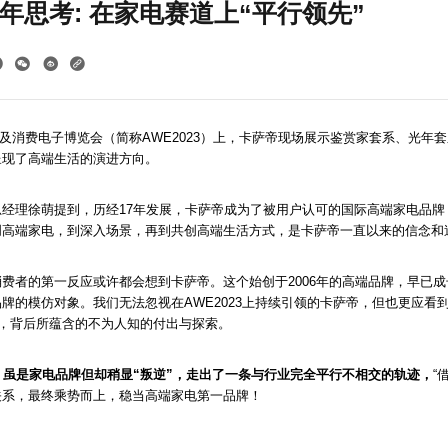
年思考: 在家电赛道上“平行领先”
家电及消费电子博览会（简称AWE2023）上，卡萨帝现场展示鉴赏家套系、光
呈现了高端生活的演进方向。
经理徐萌提到，历经17年发展，卡萨帝成为了被用户认可的国际高端家电品牌
创高端家电，到深入场景，再到共创高端生活方式，是卡萨帝一直以来的信念和
费者的第一反应或许都会想到卡萨帝。这个始创于2006年的高端品牌，早已成
牌的模仿对象。我们无法忽视在AWE2023上持续引领的卡萨帝，但也更应看到
牌，背后所蕴含的不为人知的付出与探索。
，虽是家电品牌但却稍显“叛逆”，走出了一条与行业完全平行不相交的轨迹，
“
关系，最终乘势而上，稳当高端家电第一品牌！