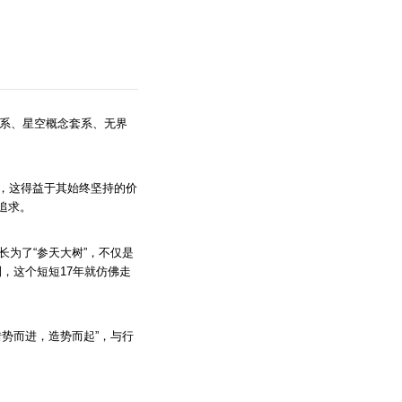
年套系、星空概念套系、无界
，这得益于其始终坚持的价
追求。
长为了“参天大树”，不仅是
，这个短短17年就仿佛走
借势而进，造势而起”，与行