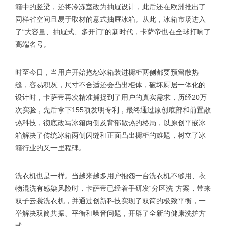
箱中的竖梁，还将冷冻室改为抽屉设计，此后还在欧洲推出了
同样省空间且易于取材的意式抽屉冰箱。从此，冰箱市场进入
了“大容量、抽屉式、多开门”的新时代，卡萨帝也在全球打响了
高端名号。
时至今日，当用户开始抱怨冰箱装进橱柜两侧都要预留散热
缝，容易积灰，尺寸不合适还会凸出柜体，破坏厨居一体化的
设计时，卡萨帝再次精准捕捉到了用户的真实需求，历经20万
次实验，先后拿下155项发明专利，最终通过原创底部和前置散
热科技，彻底改写冰箱两侧及背部散热的格局，以原创平嵌冰
箱解决了传统冰箱两侧闪缝和正面凸出橱柜的难题，树立了冰
箱行业的又一里程碑。
洗衣机也是一样。当越来越多用户抱怨一台洗衣机不够用、衣
物混洗有感染风险时，卡萨帝已经着手研发“分区洗”方案，带来
双子云裳洗衣机，并通过创新科技实现了双筒的极致平衡，一
举解决双筒共振、平衡和噪音问题，开辟了全新的健康洗护方
式。