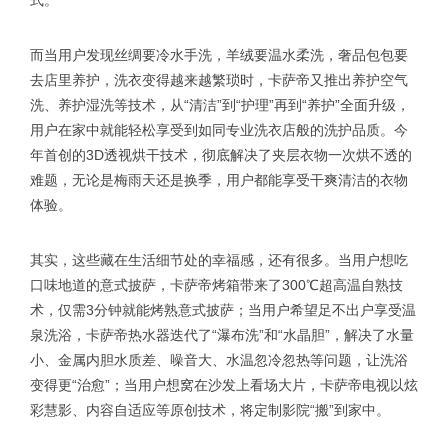
而当用户发现丝绸要冷水手洗，羊绒要温水柔洗，奢品包包要
去店里养护，洗衣变得越来越繁琐时，卡萨帝又推出养护空气
洗、养护湿洗等技术，从“清洁”到“护理”再到“养护”全面升级，
用户在家中就能轻松享受到如同专业洗衣店般的洗护品质。今
年首创的3D透视烘干技术，彻底解决了夹层衣物一次烘不透的
难题，无论是梅雨天还是换季，用户都能享受干爽清洁的衣物
体验。
其实，这些藏在生活细节处的幸福感，还有很多。当用户想吃
口味地道的意式披萨，卡萨帝烤箱带来了300℃超高温自熟技
术，仅需3分钟就能烤熟意式披萨；当用户希望足不出户享受温
泉洗浴，卡萨帝热水器迭代了“瀑布洗”和“水晶胆”，解决了水量
小、金属内胆水质差、噪音大、水温忽冷忽热等问题，让洗浴
变得更“治愈”；当用户想窝在沙发上看场大片，卡萨帝电视以炫
彩慧影、内容自适应等原创技术，将定制影院“搬”到家中。