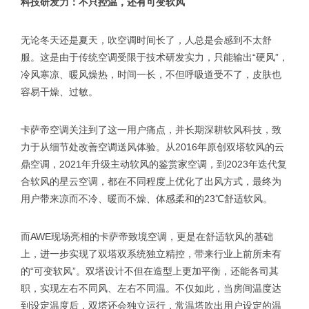
科技研发力：不只控温，还有可变软风
无论冬天还是夏天，吹空调时间长了，人总是会感到不太舒
服。这是由于传统空调受限于技术研发实力，只能输出“硬风”，
冷风寒凉、暖风燥热，时间一长，不但呼吸道受不了，皮肤也
容易干燥、过敏。
卡萨帝空调关注到了这一用户痛点，并长期深耕软风科技，致
力于从细节处改善空调送风体验。从2016年原创双塔软风的云
鼎空调，2021年升级主动软风的鉴赏家空调，到2023年迭代复
合软风的星云空调，都在不同程度上优化了出风方式，最终为
用户带来凉而不冷、暖而不燥、体感柔和的23℃舒适软风。
而AWE现场亮相的卡萨帝致境空调，更是在舒适软风的基础
上，进一步实现了双塔双系统独立精控，带来行业上前所未有
的“可变软风”。双塔设计不但在造型上更加平衡，还能各司其
职，实现左右不同风、左右不同温。不仅如此，当房间温度达
到设定温度后，双塔还会独立运行，常温塔吹出用户设定的温