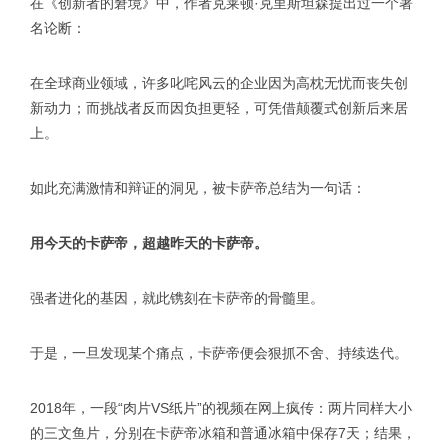
在《创新者的窘境》中，作者克莱顿·克里斯坦森提出过一个著
名论断：
在全球商业领域，许多叱咤风云的企业因为高枕无忧而丧失创
新动力；而挑战者反而因负担更轻，可凭借颠覆式创新后来居
上。
如此充满激情和辩证的洞见，被卡萨帝总结为一句话：
用今天的卡萨帝，超越昨天的卡萨帝。
强者进化的基因，就此镌刻在卡萨帝的骨髓里。
于是，一旦发现某个痛点，卡萨帝便会狠抓不舍、持续迭代。
2018年，一段“肉片VS纸片”的视频在网上疯传：两片同样大小
的三文鱼片，分别在卡萨帝冰箱和普通冰箱中保存7天；结果，