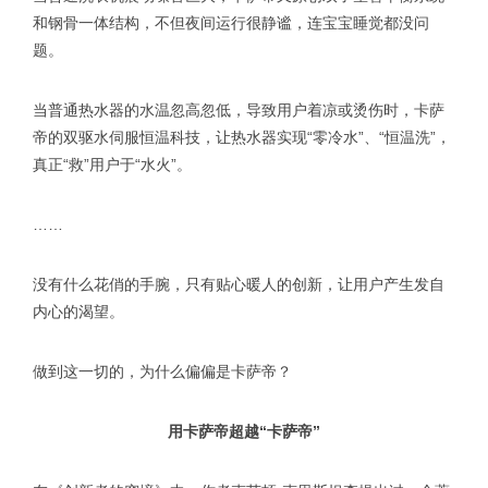
和钢骨一体结构，不但夜间运行很静谧，连宝宝睡觉都没问
题。
当普通热水器的水温忽高忽低，导致用户着凉或烫伤时，卡萨
帝的双驱水伺服恒温科技，让热水器实现“零冷水”、“恒温洗”，
真正“救”用户于“水火”。
……
没有什么花俏的手腕，只有贴心暖人的创新，让用户产生发自
内心的渴望。
做到这一切的，为什么偏偏是卡萨帝？
用卡萨帝超越“卡萨帝”