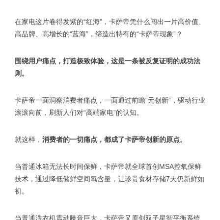
在家电这片卷得发紫的“红海”，卡萨帝凭什么闯出一片高价值、
高品牌、高增长的“蓝海”，缔造出特有的“卡萨帝现象”？
围绕用户痛点，打造极致体验，这是一条被反复证明的成功法
则。
卡萨帝一面洞察消费者痛点，一面通过前瞻“元创新”，驱动行业
滚滚向前，刷新人们对“高端家电”的认知。
就这样，
消费者的一切痛点，都成了卡萨帝创新的原点。
当普通冰箱无法长时间保鲜，卡萨帝就全球首创MSA控氧保鲜
技术，通过降低储鲜空间氧含量，让珍贵食材存储7天仍新鲜如
初。
当普通洗衣机震动噪音巨大，卡萨帝又原创双子星智平衡系统