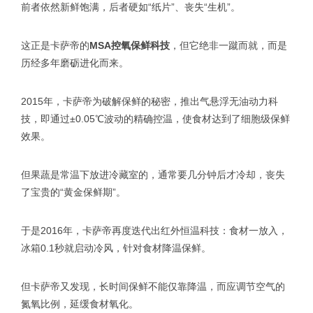
前者依然新鲜饱满，后者硬如“纸片”、丧失“生机”。
这正是卡萨帝的
MSA控氧保鲜科技
，但它绝非一蹴而就，而是
历经多年磨砺进化而来。
2015年，卡萨帝为破解保鲜的秘密，推出气悬浮无油动力科
技，即通过±0.05℃波动的精确控温，使食材达到了细胞级保鲜
效果。
但果蔬是常温下放进冷藏室的，通常要几分钟后才冷却，丧失
了宝贵的“黄金保鲜期”。
于是2016年，卡萨帝再度迭代出红外恒温科技：食材一放入，
冰箱0.1秒就启动冷风，针对食材降温保鲜。
但卡萨帝又发现，长时间保鲜不能仅靠降温，而应调节空气的
氮氧比例，延缓食材氧化。