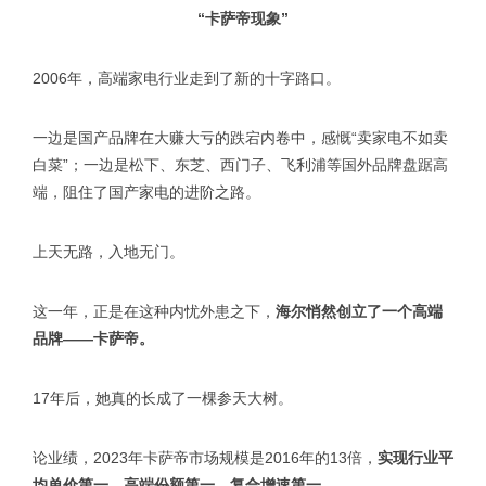
“卡萨帝现象”
2006年，高端家电行业走到了新的十字路口。
一边是国产品牌在大赚大亏的跌宕内卷中，感慨“卖家电不如卖
白菜”；一边是松下、东芝、西门子、飞利浦等国外品牌盘踞高
端，阻住了国产家电的进阶之路。
上天无路，入地无门。
这一年，正是在这种内忧外患之下，
海尔悄然创立了一个高端
品牌——卡萨帝。
17年后，她真的长成了一棵参天大树。
论业绩，2023年卡萨帝市场规模是2016年的13倍，
实现行业平
均单价第一，高端份额第一，复合增速第一。