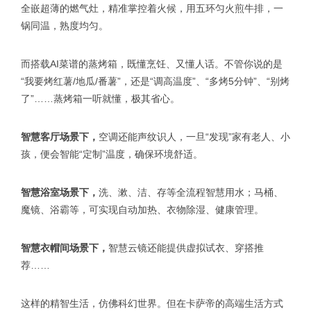
全嵌超薄的燃气灶，精准掌控着火候，用五环匀火煎牛排，一
锅同温，熟度均匀。
而搭载AI菜谱的蒸烤箱，既懂烹饪、又懂人话。不管你说的是
“我要烤红薯/地瓜/番薯”，还是“调高温度”、“多烤5分钟”、“别烤
了”……蒸烤箱一听就懂，极其省心。
智慧客厅场景下，
空调还能声纹识人，一旦“发现”家有老人、小
孩，便会智能“定制”温度，确保环境舒适。
智慧浴室场景下，
洗、漱、洁、存等全流程智慧用水；马桶、
魔镜、浴霸等，可实现自动加热、衣物除湿、健康管理。
智慧衣帽间场景下，
智慧云镜还能提供虚拟试衣、穿搭推
荐……
这样的精智生活，仿佛科幻世界。但在卡萨帝的高端生活方式