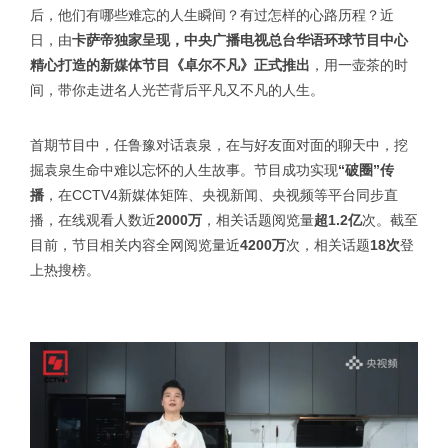
后，他们有哪些难忘的人生瞬间？有过怎样的心路历程？近
日，由
卡萨帝独家呈现，中央广播电视总台华语环球节目中心
精心打造的新媒体节目《卓尔不凡》正式推出
，用一壶茶的时
间，带你走进名人光芒背后平凡又不凡的人生。
首期节目中，任鲁豫对话袁泉，在与好友面对面的聊天中，挖
掘袁泉生命中难以忘怀的人生故事。节目成功实现
“破圈”传
播
，在CCTV4新媒体矩阵、央视新闻、央视频等平台同步直
播，在线观看人数近
2000万
，相关话题阅览量
超1.2亿
次。截至
目前，节目相关内容全网阅览量近
4200万
次，相关话题
18次
登
上热搜榜。