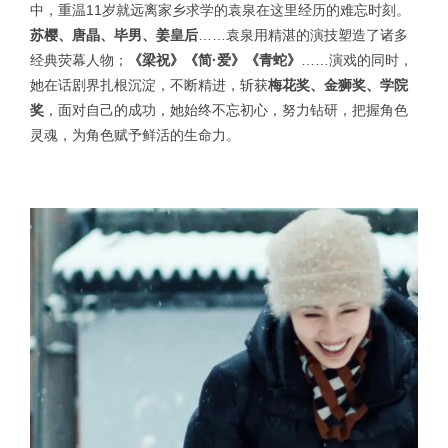
中，重温11岁就远离家乡求学的袁泉在这里经历的难忘时刻。
苏樱、唐晶、毕男、姜皇后
……袁泉用精湛的演技塑造了诸多
经典荧幕人物；
《梁祝》《简·爱》《青蛇》
……演戏的同时，
她在话剧界扎根沉淀，不断精进，斩获
梅花奖、金狮奖、学院
奖
，面对自己的成功，她始终不忘初心，努力钻研，把握角色
灵魂，为角色赋予鲜活的生命力。