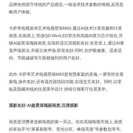
品牌依然固守传统的产品观念,一味追求技术参数的堆砌,反而忽
略用户体验。
卡萨帝电视发布艺术电视壁画M60,通过AI技术计算音频和计算
画质,在画质上,凭借QD-MiniLED背光和高能AI算力芯片组合,升
级AI超景深瑰丽画质,实现舒适沉浸观影友好;在音质上,通过AI垂
直声场算法,升级立体声场,听觉友好;同时,在护眼健康、适老适
幼、节能减碳等方面都做到对用户友好。
此外,卡萨帝艺术电视壁画M60是智慧家庭的灵魂,一屏管控全屋
家电,操作友好,还有遥控器找回功能,实现交互友好。同时,以零
贴及隐藏布线的住居美学设计,持续引领客厅住居美学。
观影友好:AI超景深瑰丽画质,沉浸观影
画质是消费者选购电视的第一买点。但在高端电视市场上,画质
好坏似乎与“屏幕刷新率、背光分区、峰值亮度”等参数划等号,