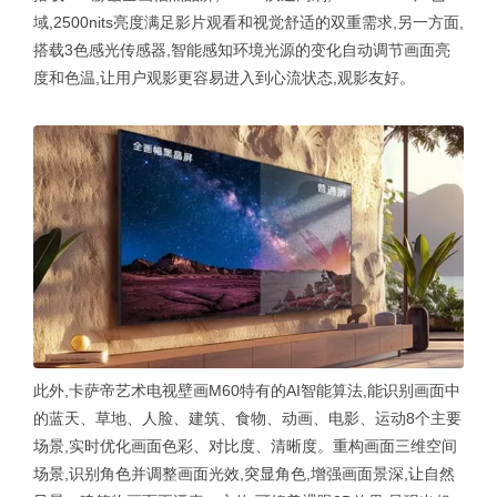
域,2500nits亮度满足影片观看和视觉舒适的双重需求,另一方面,
搭载3色感光传感器,智能感知环境光源的变化自动调节画面亮
度和色温,让用户观影更容易进入到心流状态,观影友好。
此外,卡萨帝艺术电视壁画M60特有的AI智能算法,能识别画面中
的蓝天、草地、人脸、建筑、食物、动画、电影、运动8个主要
场景,实时优化画面色彩、对比度、清晰度。重构画面三维空间
场景,识别角色并调整画面光效,突显角色,增强画面景深,让自然