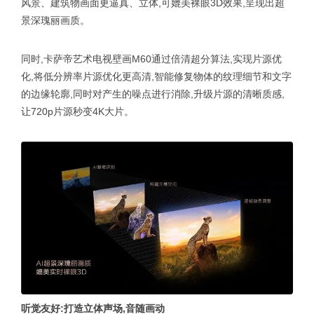
风景、建筑物画面更逼真、立体,可媲美裸眼3D效果,呈现出超
景深瑰丽画质。
同时,卡萨帝艺术电视壁画M60通过倍清超分算法,实现片源优
化,将低分辨率片源优化更高清,智能修复物体的纹理细节和文字
的边缘轮廓,同时对产生的噪点进行消除,升级片源的清晰质感,
让720p片源秒变4K大片。
听觉友好:打造立体声场,音随画动