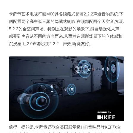
卡萨帝艺术电视壁画M60具备隐藏式超薄2.2.2声道音响系统,下
侧配置两个高中低三频的隐藏式喇叭,在顶部配两个天空音,实现
5.2.2的全空间声场。特别是在观影的场景下,能自动强化人声,
感受到声音从不同的方向而来,从而营造观影场景下的立体感和
沉浸感,让2.0声源秒变2.2.2 声效,听觉友好。
值得一提的是,卡萨帝还联合英国殿堂级HiFi音响品牌KEF联合