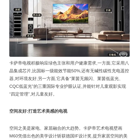
卡萨帝电视积极响应绿色主张和用户健康需求,一方面,它采用八
晶集成芯片,比国标一级能效节能50%,还有无碱性碳性充电遥控
器,对环境友好;另一方面,它具备“莱茵无频闪、莱茵低蓝光、
CQC低蓝光”的三重国际专业护眼认证,并能针对儿童观影实现
“四定管理”,对儿童友好。
空间友好:打造艺术美感的电视
空间之美是家电、家居融合的大趋势。卡萨帝艺术电视壁画
M60凭借出色的美学设计斩获德国IF设计奖,提升家居空间的美