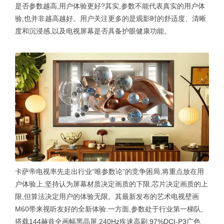
是否参数越高,用户体验更好?其实,参数不能代表真实的用户体
验,也并非越高越好。用户关注更多的是观影时的舒适度、清晰
度和沉浸感,以及电视屏幕是否具备护眼健康功能。
卡萨帝电视率先走出行业“唯参数论”的竞争困局,将重点放在用
户体验上,坚持认为屏幕材质决定画质的下限,芯片决定画质的上
限,但算法决定用户的体验无限。其最新发布的艺术电视壁画
M60带来视听友好的全新体验:一方面,参数处于行业第一梯队,
搭载144赫兹全画幅黑晶屏,240Hz疾速高刷,97%DCI-P3广色