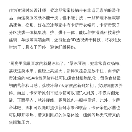
作为资深时装设计师，梁冰琴常常接触带有非遗元素的服装作
品，而这类服装既不能干洗，也不能手洗，一旦护理不当就容
易褪色、变形。好在梁冰琴家中有卡萨帝衣帽间，卡萨帝双子
分区洗烘一体机集洗、护、烘于一体，能以养护湿洗科技养护
丝绸、羊绒等高端面料，还能配合3D透视烘干科技，将衣物及
时烘干，且衣干即停，避免纤维损伤。
“厨房里我最喜欢的就是冰箱了。”梁冰琴说，她非常喜欢杨梅、
荔枝这类水果，但碰上高温天，新鲜果蔬总是放不住，而卡萨
帝冰箱的MSA控氧保鲜科技可以缓食材细胞氧化，留住食材最
初的营养和口感，荔枝冷藏7天后依然新鲜如初，实现细胞级养
鲜。而且，卡萨帝原创平嵌冰箱可以“隐”入厨房，不仅两侧无
缝、正面平齐，就连腰线、踢脚线也与橱柜贯通。此外，卡萨
帝冰吧、酒柜可以随时提供新鲜水果和饮品，卡萨帝热水器也
可以即开即热，带来刚刚好的沐浴体验，缓解闷热天气带来的
焦躁和压力。