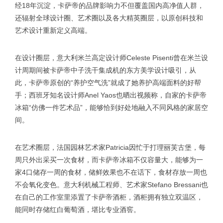
经18年沉淀，卡萨帝的品牌影响力不但覆盖国内高净值人群，
还辐射全球设计圈、艺术圈以及各大精英圈层，以原创科技和
艺术设计重新定义高端。
在设计圈层，意大利米兰高定设计师Celeste Pisenti曾在米兰设
计周期间被卡萨帝中子洗干集成机的东方美学设计吸引，从
此，卡萨帝原创的“养护空气洗”就成了她养护高端面料的好帮
手；西班牙知名设计师Anel Yaos也晒出视频称，自家的卡萨帝
冰箱“仿佛一件艺术品”，能够恰到好处地融入不同风格的家居空
间。
在艺术圈层，法国园林艺术家Patricia因忙于打理丽芙古堡，每
周只外出采买一次食材，而卡萨帝冰箱不仅容量大，能够为一
家4口储存一周的食材，储鲜效果也不在话下，食材存放一周也
不会氧化变色。意大利机械工程师、艺术家Stefano Bressani也
在自己的工作室里添置了卡萨帝酒柜，酒柜拥有独立双温区，
能同时存储红白葡萄酒，堪比专业酒窖。