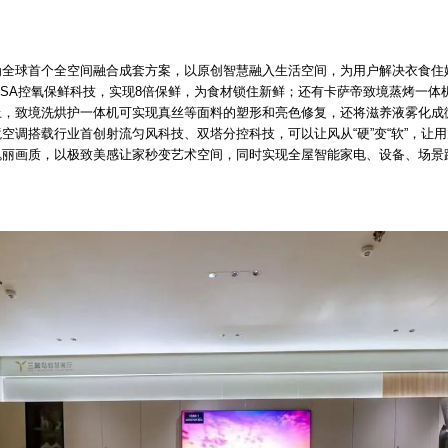
为全球首个全空间融合成套方案，以原创智慧融入生活空间，为用户解决衣食住
SA控氧保鲜科技，实现8倍保鲜，为食材锁住新鲜；还有卡萨帝致境蒸烤一体
上，致境洗烘护一体机可实现真丝等面料的塑形和亮色修复，还将滋养液雾化成
空调搭载行业首创射流匀风科技、双塔分控科技，可以让风从“硬”变“软”，让
瑰丽画质，以极致美感让家秒变艺术空间，同时实现全屋智能家电、设备、场景