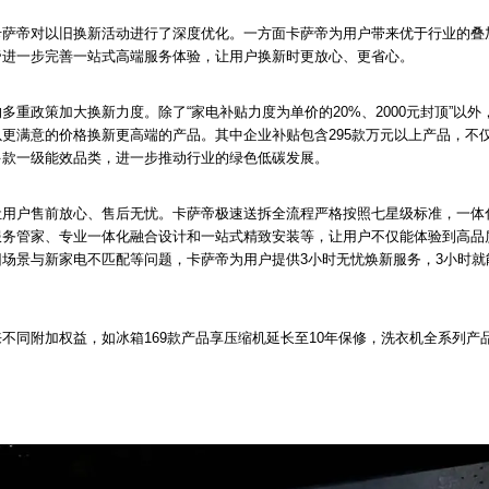
卡萨帝对以旧换新活动进行了深度优化。一方面卡萨帝为用户带来优于行业的叠
帝进一步完善一站式高端服务体验，让用户换新时更放心、更省心。
多重政策加大换新力度。除了“家电补贴力度为单价的20%、2000元封顶”以
更满意的价格换新更高端的产品。其中企业补贴包含295款万元以上产品，不
多款一级能效品类，进一步推动行业的绿色低碳发展。
让用户售前放心、售后无忧。卡萨帝极速送拆全流程严格按照七星级标准，一体
服务管家、专业一体化融合设计和一站式精致安装等，让用户不仅能体验到高品
场景与新家电不匹配等问题，卡萨帝为用户提供3小时无忧焕新服务，3小时就
不同附加权益，如冰箱169款产品享压缩机延长至10年保修，洗衣机全系列产