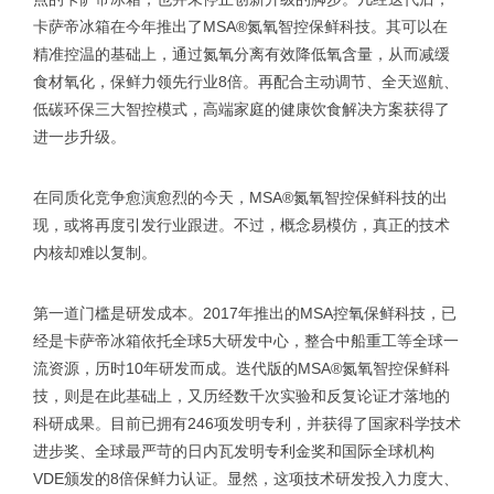
卡萨帝冰箱在今年推出了MSA®氮氧智控保鲜科技。其可以在
精准控温的基础上，通过氮氧分离有效降低氧含量，从而减缓
食材氧化，保鲜力领先行业8倍。再配合主动调节、全天巡航、
低碳环保三大智控模式，高端家庭的健康饮食解决方案获得了
进一步升级。
在同质化竞争愈演愈烈的今天，MSA®氮氧智控保鲜科技的出
现，或将再度引发行业跟进。不过，概念易模仿，真正的技术
内核却难以复制。
第一道门槛是研发成本。2017年推出的MSA控氧保鲜科技，已
经是卡萨帝冰箱依托全球5大研发中心，整合中船重工等全球一
流资源，历时10年研发而成。迭代版的MSA®氮氧智控保鲜科
技，则是在此基础上，又历经数千次实验和反复论证才落地的
科研成果。目前已拥有246项发明专利，并获得了国家科学技术
进步奖、全球最严苛的日内瓦发明专利金奖和国际全球机构
VDE颁发的8倍保鲜力认证。显然，这项技术研发投入力度大、