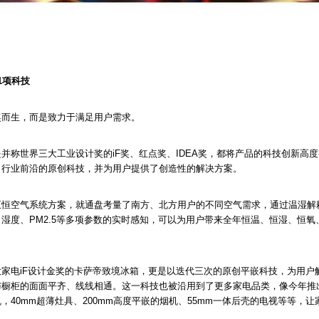
1项科技
奖而生，而是致力于满足用户需求。
并称世界三大工业设计奖的iF奖、红点奖、IDEA奖，都将产品的科技创新高
了行业前沿的原创科技，并为用户提供了创造性的解决方案。
五恒空气系统方案，就通盘考量了南方、北方用户的不同空气需求，通过温湿解
湿度、PM2.5等多项参数的实时感知，可以为用户带来全年恒温、恒湿、恒
家电iF设计金奖的卡萨帝致境冰箱，更是以迭代三次的原创平嵌科技，为用户
与橱柜的面面平齐、线线相通。这一科技也被沿用到了更多家电品类，像今年推
，40mm超薄灶具、200mm高度平嵌的烟机、55mm一体后壳的电视等等，