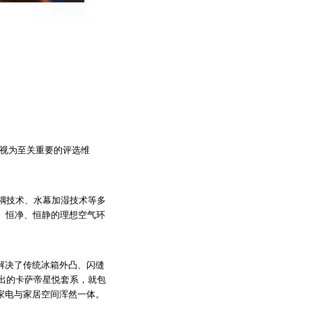
度视为至关重要的评选维
耦技术、水幕加湿技术等多
氧、恒净、恒静的理想空气环
解决了传统冰箱外凸、闪缝
出的卡萨帝星悦套系，就包
让家电与家居空间浑然一体。