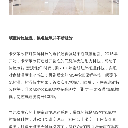
颠覆传统控温，换道控氧并不断进阶
卡萨帝冰箱对保鲜科技的迭代逻辑就是不断颠覆创新。2015年
开始，卡萨帝冰箱通过开创性的气悬浮无油动力科技，终结了
传统冰箱“宏观保鲜”时代，到2016年发明红外恒温科技，实现
对食材温度主动感知；再到后来的MSA控氧保鲜科技，颠覆传
统控温、控湿技术局限，首次实现“控氧”。随后，卡萨帝冰箱持
续攻关，升级MSA®氮氧智控保鲜科技，通过“一泵双膜”降氧增
氮，使控氧速度提升100%。
而此次发布的卡萨帝致境冰箱系列，搭载的就是MSA®氮氧智
控保鲜科技，以±0.1℃温度波动、90%以上湿度、18%黄金氧
浓度，打造全维度养鲜解决方案，储存7天的果蔬营养留存率超