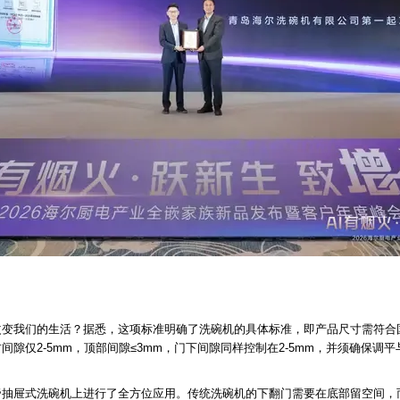
改变我们的生活？据悉，这项标准明确了洗碗机的具体标准，即产品尺寸需符合
隙仅2-5mm，顶部间隙≤3mm，门下间隙同样控制在2-5mm，并须确保调
帝抽屉式洗碗机上进行了全方位应用。传统洗碗机的下翻门需要在底部留空间，