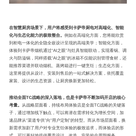
在智慧厨房场景下，用户将感受到卡萨帝厨电对高端化、智能
化与生态化能力的极致整合。
例如在‌高端化‌方面，您将能欣赏
到柜电一体化的全隐全嵌设计呈现的高端美学；‌智能化‌方面，
体验到卡萨帝烟机通过“AI之眼”与灶具智能联动，实现看锅、调
火与防溢锅，同样搭载“AI之眼”的冰箱不仅能识别管理食材，还
能推荐菜谱并联动烟机、蒸烤箱进行一键烹饪；‌生态化‌方面，
这里将提供从设计、安装到售后的一站式解决方案，依托覆盖
家装、设计的生态资源，让厨房焕新更加轻松。
推动全面TC战略的深入落地，也是卡萨帝不断加码开店的核心
考量。
从战略层面看，持续布局体验店是‌全面TC战略‌的关键落
子，通过增加线下触点，可以将潜在需求转化为增长空间，加
速品牌从“渠道专供”向“用户定制”的转型。而从市场层面看，换
新需求加剧了用户对专业烹饪体验的极致追求，而体验店的形
式，可以更好地提供覆盖设计、改造、安装的全周期服务。