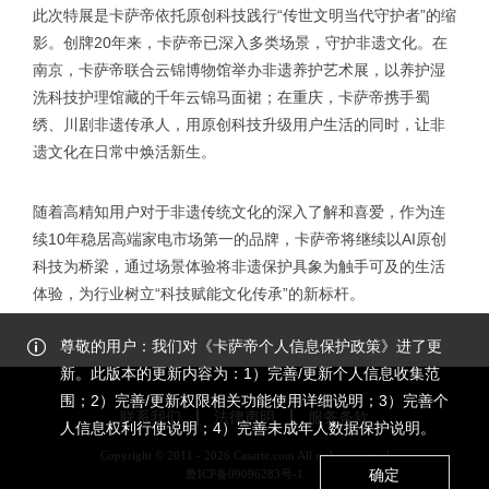
此次特展是卡萨帝依托原创科技践行“传世文明当代守护者”的缩
影。创牌20年来，卡萨帝已深入多类场景，守护非遗文化。在
南京，卡萨帝联合云锦博物馆举办非遗养护艺术展，以养护湿
洗科技护理馆藏的千年云锦马面裙；在重庆，卡萨帝携手蜀
绣、川剧非遗传承人，用原创科技升级用户生活的同时，让非
遗文化在日常中焕活新生。
随着高精知用户对于非遗传统文化的深入了解和喜爱，作为连
续10年稳居高端家电市场第一的品牌，卡萨帝将继续以AI原创
科技为桥梁，通过场景体验将非遗保护具象为触手可及的生活
体验，为行业树立“科技赋能文化传承”的新标杆。
尊敬的用户：我们对《卡萨帝个人信息保护政策》进了更
新。此版本的更新内容为：1）完善/更新个人信息收集范
围；2）完善/更新权限相关功能使用详细说明；3）完善个
联系我们
法律声明
服务条款
人信息权利行使说明；4）完善未成年人数据保护说明。
Copyright © 2011 - 2026 Casarte.com All rights reserved
确定
鲁ICP备09096283号-1