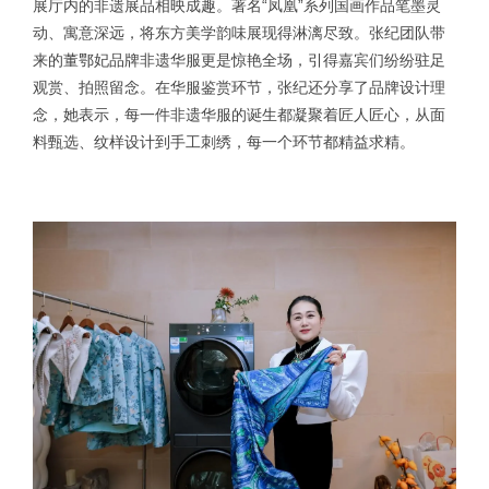
展厅内的非遗展品相映成趣。著名“凤凰”系列国画作品笔墨灵
动、寓意深远，将东方美学韵味展现得淋漓尽致。张纪团队带
来的董鄂妃品牌非遗华服更是惊艳全场，引得嘉宾们纷纷驻足
观赏、拍照留念。在华服鉴赏环节，张纪还分享了品牌设计理
念，她表示，每一件非遗华服的诞生都凝聚着匠人匠心，从面
料甄选、纹样设计到手工刺绣，每一个环节都精益求精。