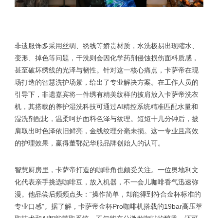
非遗服饰多采用丝绸、绣线等娇贵材质，水洗极易出现缩水、
变形、掉色等问题，干洗则会因化学药剂侵蚀损伤面料质感，
甚至破坏绣线的光泽与韧性。针对这一核心痛点，卡萨帝在现
场打造的智慧洗护场景，给出了专业解决方案。在工作人员的
引导下，非遗嘉宾将一件绣有精美纹样的披肩放入卡萨帝洗衣
机，其搭载的养护湿洗科技可通过AI精控系统精准匹配水量和
湿洗剂配比，温柔呵护面料色泽与纹理。短短十几分钟后，披
肩取出时色泽依旧鲜亮，金线纹理分毫未损。这一专业且高效
的护理效果，赢得董鄂妃华服品牌创始人的认可。
智慧厨房里，卡萨帝打造的咖啡角也颇受关注。一位奥地利文
化代表亲手挑选咖啡豆，放入机器，不一会儿咖啡香气迅速弥
漫。他品尝后频频点头：“操作简单，却能得到符合金杯标准的
专业口感”。据了解，卡萨帝金杯Pro咖啡机搭载的19bar高压萃