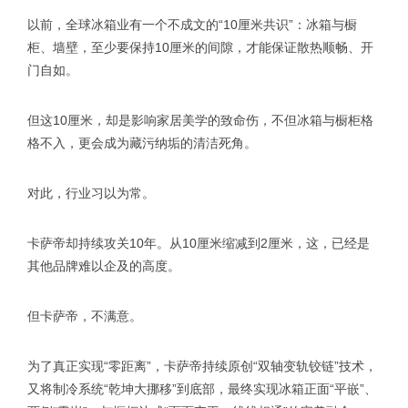
以前，全球冰箱业有一个不成文的“10厘米共识”：冰箱与橱
柜、墙壁，至少要保持10厘米的间隙，才能保证散热顺畅、开
门自如。
但这10厘米，却是影响家居美学的致命伤，不但冰箱与橱柜格
格不入，更会成为藏污纳垢的清洁死角。
对此，行业习以为常。
卡萨帝却持续攻关10年。从10厘米缩减到2厘米，这，已经是
其他品牌难以企及的高度。
但卡萨帝，不满意。
为了真正实现“零距离”，卡萨帝持续原创“双轴变轨铰链”技术，
又将制冷系统“乾坤大挪移”到底部，最终实现冰箱正面“平嵌”、