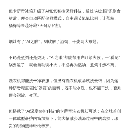
但卡萨帝冰箱升级了AI氮氧智控保鲜科技，通过“AI之眼”识别食
材后，便会自动匹配储鲜模式，自主调节氮氧比例，让荔枝、
杨梅等果蔬冷藏7天鲜活如初。
烟灶有了“AI之眼”，则破解了溢锅、干烧两大难题。
不论是煮粥还是炖汤，“AI之眼”都能帮用户盯紧火候，一“看见”
锅要溢了，就会自动调小火，不必再为熬汤、煮粥寸步不离。
洗衣机都能洗干净衣服，但没有洗衣机敢尝试洗云锦，因为这
种娇贵程度堪比“朝霞”的面料，既不能水洗，也不能干洗，否则
便会褶皱、变形。
但搭载了“AI深度奢护科技”的卡萨帝洗衣机却可以：在全球首创
一体成型奢护内筒加持下，能大幅减少洗涤过程中的磨损，珍
贵的织物照样轻松养护。