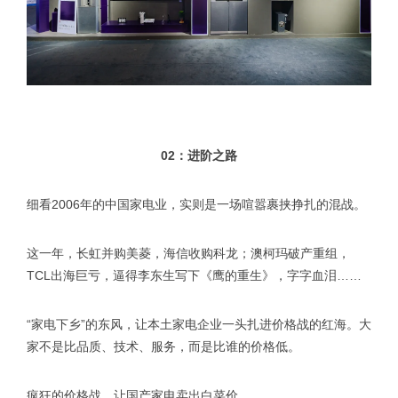
02：进阶之路
细看2006年的中国家电业，实则是一场喧嚣裹挟挣扎的混战。
这一年，长虹并购美菱，海信收购科龙；澳柯玛破产重组，
TCL出海巨亏，逼得李东生写下《鹰的重生》，字字血泪……
“家电下乡”的东风，让本土家电企业一头扎进价格战的红海。大
家不是比品质、技术、服务，而是比谁的价格低。
疯狂的价格战，让国产家电卖出白菜价。