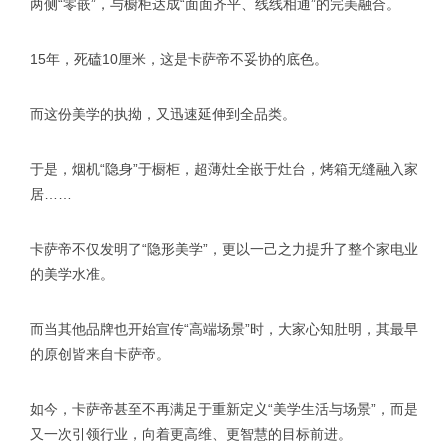
两侧“零嵌”，与橱柜达成“面面齐平、线线相通”的完美融合。
15年，死磕10厘米，这是卡萨帝不妥协的底色。
而这份美学的执拗，又迅速延伸到全品类。
于是，烟机“隐身”于橱柜，超薄灶全嵌于灶台，烤箱无缝融入家
居……
卡萨帝不仅发明了“隐形美学”，更以一己之力提升了整个家电业
的美学水准。
而当其他品牌也开始宣传“高端场景”时，大家心知肚明，其最早
的原创皆来自卡萨帝。
如今，卡萨帝甚至不再满足于重新定义“美学生活与场景”，而是
又一次引领行业，向着更高维、更智慧的目标前进。