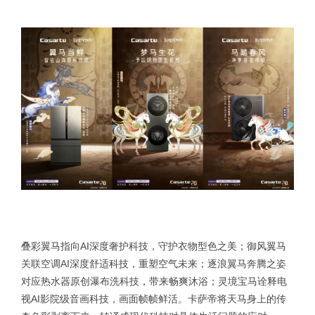
叠彩翼马指向AI深度奢护科技，守护衣物型色之美；御风翼马
关联空调AI深度舒适科技，重塑空气未来；逐浪翼马奔腾之姿
对应热水器原创瀑布洗科技，带来畅爽沐浴；灵境宝马诠释电
视AI影院级音画科技，画面帧帧鲜活。卡萨帝将天马身上的传