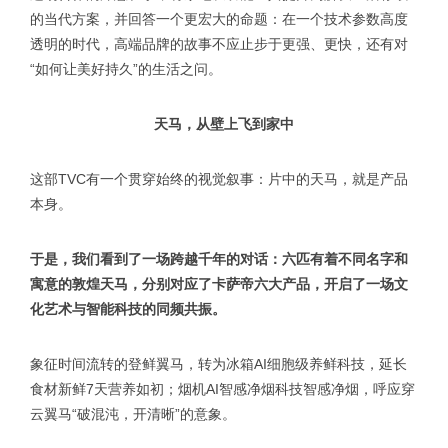
的当代方案，并回答一个更宏大的命题：在一个技术参数高度
透明的时代，高端品牌的故事不应止步于更强、更快，还有对
“如何让美好持久”的生活之问。
天马，从壁上飞到家中
这部TVC有一个贯穿始终的视觉叙事：片中的天马，就是产品
本身。
于是，我们看到了一场跨越千年的对话：六匹有着不同名字和
寓意的敦煌天马，分别对应了卡萨帝六大产品，开启了一场文
化艺术与智能科技的同频共振。
象征时间流转的登鲜翼马，转为冰箱AI细胞级养鲜科技，延长
食材新鲜7天营养如初；烟机AI智感净烟科技智感净烟，呼应穿
云翼马“破混沌，开清晰”的意象。