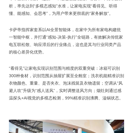
析，率先达到“多模态感知”水准，让家电实现“看得见、听得
懂、能感知、会思考”，为用户带来更彻底的“家务解放”。
卡萨帝指挥家套系以AI全景智能体，在家中为所有家电构建统
一智能中枢，并打通“感知-决策-执行”全链路，有效解决传统家
电互联松散、响应滞后的行业痛点，这也是其与行业同类产品
的核心差异化优势。
“看得见”让家电实现识别范围与精度的双重突破：冰箱可识别
300种食材，识别范围从抽屉扩展至全舱室；洗衣机能精准识别
衣物颜色、重量、是否夹衣、泡沫残留及衣物遗留；空调从“风
避人吹”升级为“感人送风”，实时调整送风方向；烟灶则通过感
温探头+AI视觉的多模态检测，99%精准识别沸腾、溢锅状态。