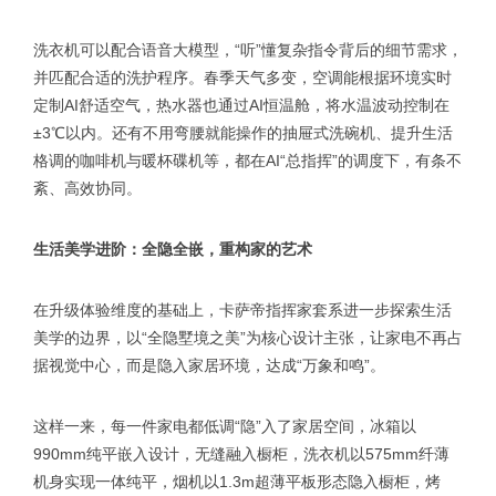
洗衣机可以配合语音大模型，“听”懂复杂指令背后的细节需求，
并匹配合适的洗护程序。春季天气多变，空调能根据环境实时
定制AI舒适空气，热水器也通过AI恒温舱，将水温波动控制在
±3℃以内。还有不用弯腰就能操作的抽屉式洗碗机、提升生活
格调的咖啡机与暖杯碟机等，都在AI“总指挥”的调度下，有条不
紊、高效协同。
生活美学进阶：全隐全嵌，重构家的艺术
在升级体验维度的基础上，卡萨帝指挥家套系进一步探索生活
美学的边界，以“全隐墅境之美”为核心设计主张，让家电不再占
据视觉中心，而是隐入家居环境，达成“万象和鸣”。
这样一来，每一件家电都低调“隐”入了家居空间，冰箱以
990mm纯平嵌入设计，无缝融入橱柜，洗衣机以575mm纤薄
机身实现一体纯平，烟机以1.3m超薄平板形态隐入橱柜，烤