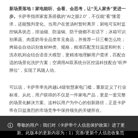
新场景落地！家电能听、会看、会思考，让“无人家务”更进一
步。
卡萨帝指挥家套系搭载的“AI之眼2.0”，不仅能“看”懂需
求，还能预判变化。当用户在煲汤时暂时离开，厨电可实时监
控锅具状态，排油烟、防溢锅、防干烧都不在话下；冰箱可识
别果蔬、肉蛋奶等全品类常见食品，并推荐一日三餐怎么吃；
烤箱会自动识别食材种类、规格，精准匹配烹饪温度和时长；
洗衣机则会结合语音大模型，更精准地理解用户需求，匹配合
适的场景化洗护方案；空调用AI双系统分区控温科技配合“听声
辨位”，实现了风随人动。
可以说，卡萨帝率先跨越L4级智慧家电门槛，重新定义了行业
标准。从此，用户获得的不仅是一件家电产品，更是一套完整
的场景化解决方案。这种以用户为中心的创新路径，正是卡萨
帝在日益激烈的市场竞争中保持领先的关键所在。
尊敬的用户：我们对《卡萨帝个人信息保护政策》进了更
新。此版本的更新内容为：1）完善/更新个人信息收集范