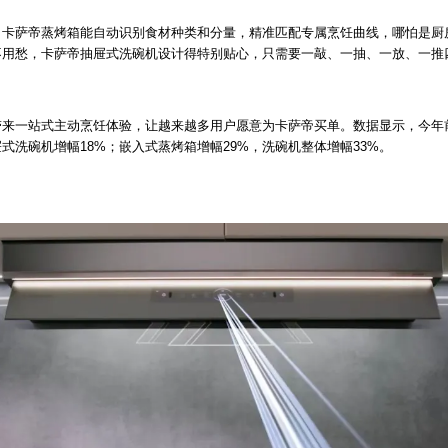
？卡萨帝蒸烤箱能自动识别食材种类和分量，精准匹配专属烹饪曲线，哪怕是厨
不用愁，卡萨帝抽屉式洗碗机设计得特别贴心，只需要一敲、一抽、一放、一推
带来一站式主动烹饪体验，让越来越多用户愿意为卡萨帝买单。数据显示，今年
屉式洗碗机增幅18%；嵌入式蒸烤箱增幅29%，洗碗机整体增幅33%。