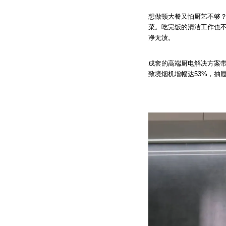
想做顿大餐又怕厨艺不够
菜。吃完饭的清洁工作也
净无渍。
成套的高端厨电解决方案
致境烟机增幅达53%，抽