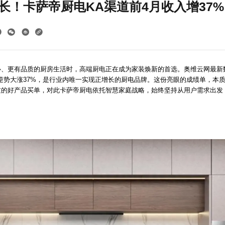
长！卡萨帝厨电KA渠道前4月收入增37%
、更有品质的厨房生活时，高端厨电正在成为家装焕新的首选。奥维云网最新数据
逆势大涨37%，是行业内唯一实现正增长的厨电品牌。这份亮眼的成绩单，本
质的好产品买单，对此卡萨帝厨电依托智慧家庭战略，始终坚持从用户需求出发