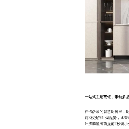
一站式主动烹饪，带动多
在卡萨帝的智慧厨房里，厨
前2秒预判油烟起势，比
汁沸腾溢出前提前2秒调小