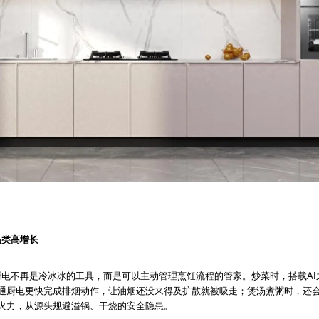
品类高增长
电不再是冷冰冰的工具，而是可以主动管理烹饪流程的管家。炒菜时，搭载AI之
普通厨电更快完成排烟动作，让油烟还没来得及扩散就被吸走；煲汤煮粥时，还
火力，从源头规避溢锅、干烧的安全隐患。