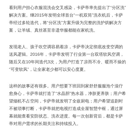
看到用户担心衣服混洗会交叉感染，卡萨帝率先提出了“分区洗”
解决方案。继2015年发明全球首台“一机双筒”洗衣机后，卡萨
帝经过多轮迭代，将“分区洗”方案升级为完整的洗护烘解决方
案，让羊绒、真丝甚至非遗华服都能在家机洗。
发现老人、孩子吹空调容易着凉，卡萨帝决定彻底改变空调的
送风逻辑。2016年，卡萨帝发明了行业第一台双塔软风空调，
随后又在10年间迭代3次，为用户打造了凉而不冷、暖而不燥的
“可变软风”，让全家老少都可以安心度夏。
这样的故事还有很多。用户想要下班回到家舒舒服服泡个澡疗
愈身心，卡萨帝就打造了“水晶胆”热水器，净肤更养肤；用户希
望烟机不占空间，卡萨帝就发明了全嵌厨电；用户希望追剧时
不被琐事打断，卡萨帝就把电视打造成全屋智慧中枢，通过屏
幕就能查看安防状态、洗衣进度。每一次创新背后，都是卡萨
帝对用户需求的长期关注和持续投入。