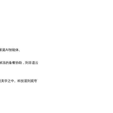
。
庭AI智能体。
解冻的备餐协助，到非遗云
境美学之中。科技退到观穹