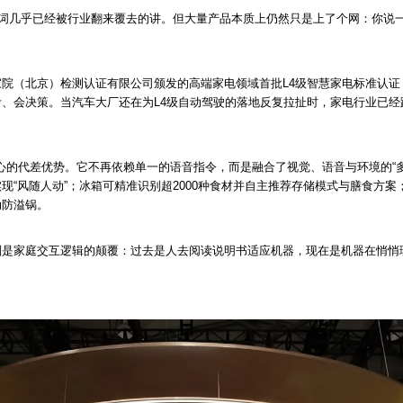
个词几乎已经被行业翻来覆去的讲。但大量产品本质上仍然只是上了个网：你说
院（北京）检测认证有限公司颁发的高端家电领域首批L4级智慧家电标准认证
、会决策。当汽车大厂还在为L4级自动驾驶的落地反复拉扯时，家电行业已经跨
最核心的代差优势。它不再依赖单一的语音指令，而是融合了视觉、语音与环境的“
现“风随人动”；冰箱可精准识别超2000种食材并自主推荐存储模式与膳食方案
动防溢锅。
则是家庭交互逻辑的颠覆：过去是人去阅读说明书适应机器，现在是机器在悄悄