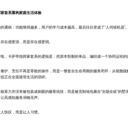
挥家套系重构家庭生活体验
的通病：功能堆得越多，用户的学习成本越高，最后往往变成了“人伺候机器”
是存在感更强，而是存在感更弱。
家电，卡萨帝指挥家套系的逻辑是：把原本割裂的单品，编织成一个协同运转的家
、奢护、烹饪不再是零散的操作，而是一整套全生命周期的服务闭环：从细胞级
科技正在全面接管生活的琐碎。
核算力并没有被包装成刺眼的极客炫技，而是被克制地包裹在“全隐全嵌”的墅
，让高感知服务润物无声。
让人惊叹，而是让人习惯。