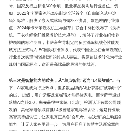
际、国家及行业标准600余项，数量和品类均居行业首位。例
如，2022年卡萨帝冰箱牵头制定全球首个《自由嵌入式电冰
箱》标准，解决了嵌入式冰箱与橱柜不协调、散热差的行业痛
点；2024年卡萨帝洗衣机主导起草并联合中标协发布了《洗衣
机、干衣机织物纤维级养护技术规范》，填补了行业在织物养
护领域的标准空白；卡萨帝主导制定的多腔洗碗机核心性能测
试方法正式写入IEC国际标准体系，代表中国企业在全球洗碗机
行业首次实现“标准制定”的跨越式突破。将原创技术转化为行业
规则与国际标准，这正是高端品牌最深的护城河。
第三次是智慧能力的质变，从“单点智能”迈向“L4级智能”。
当
下，AI家电成为行业热点，但多数品牌的AI还停留在“被动听令”
的L2、L3级，用户需要反复喊话才能操控家电。而卡萨帝通过
落地AI之眼2.0，率先获得中家院（北京）检测认证有限公司颁
发的，高端家电领域首批L4级智慧家电标准认证，这是行业最
高智慧等级认证，让家电真正具备“会思考、会决策”的主动服务
能力，让无人家务更进一步，为用户开启了智慧生活新篇章的