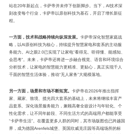
站在20年新起点，卡萨帝并未停下创新脚步。当下，AI技术深
刻改变每个行业，卡萨帝以原创科技为基石，开启了增长新征
程。
一方面，技术和战略持续向纵深发展。
卡萨帝深化智慧家庭战
略，以AI原创科技为核心，持续提升智慧家电和套系的主动服
务能力。AI之眼2.0已实现了让家电“看得见、听得懂、能感知、
会思考”。未来，卡萨帝还将进一步融合视觉、语音和环境综合
分析技术，让家电的智慧能力更精准、更贴心，真正实现千人
千面的智慧生活体验，推动“无人家务”大规模落地。
另一方面，场景和市场不断拓宽。
卡萨帝在2026年推出指挥
家、藏家、致境、揽光四大套系的基础上，未来将继续丰富产
品套系、深化场景服务能力，兼顾高奢全嵌设计与年轻化、个
性化需求，让不同年龄段、不同生活方式的高端用户都能享受
“卡萨帝生活”。在覆盖更多人群的同时，其市场版图也已跨越国
界，成为德国Arenfels城堡、英国欣威克庄园等高端场所的标