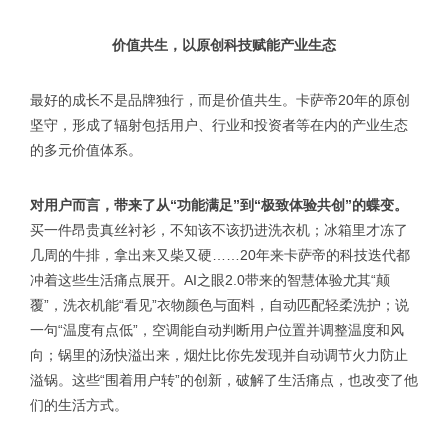
价值共生，以原创科技赋能产业生态
最好的成长不是品牌独行，而是价值共生。卡萨帝20年的原创
坚守，形成了辐射包括用户、行业和投资者等在内的产业生态
的多元价值体系。
对用户而言，带来了从“功能满足”到“极致体验共创”的蝶变。
买一件昂贵真丝衬衫，不知该不该扔进洗衣机；冰箱里才冻了
几周的牛排，拿出来又柴又硬……20年来卡萨帝的科技迭代都
冲着这些生活痛点展开。AI之眼2.0带来的智慧体验尤其“颠
覆”，洗衣机能“看见”衣物颜色与面料，自动匹配轻柔洗护；说
一句“温度有点低”，空调能自动判断用户位置并调整温度和风
向；锅里的汤快溢出来，烟灶比你先发现并自动调节火力防止
溢锅。这些“围着用户转”的创新，破解了生活痛点，也改变了他
们的生活方式。