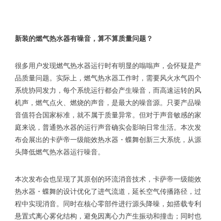
新装的燃气热水器有噪音，算不算质量问题？
很多用户发现燃气热水器运行时有明显的嗡嗡声，会怀疑是产
品质量问题。实际上，燃气热水器工作时，需要风火水气四个
系统协同发力，每个系统运行都会产生噪音，而高速运转的风
机声，燃气点火、燃烧的声音，是最大的噪音源。只要产品噪
音值符合国家标准，就不属于质量异常。但对于声音敏感的家
庭来说，普通热水器的运行声音确实会影响日常生活。本次发
布会展出的卡萨帝一级能效热水器・蝶舞创新三大系统，从源
头降低燃气热水器运行噪音。
本次发布会也呈现了其原创的环流消音技术，卡萨帝一级能效
热水器・蝶舞的设计优化了进气流道，延长空气传播路径，过
程中实现消音。同时在核心零部件进行源头降噪，如搭载专利
悬置式离心雾化结构，避免因离心力产生振动和撞击；同时也