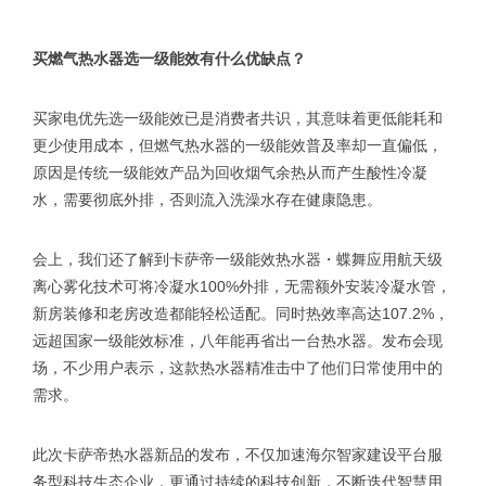
买燃气热水器选一级能效有什么优缺点？
买家电优先选一级能效已是消费者共识，其意味着更低能耗和
更少使用成本，但燃气热水器的一级能效普及率却一直偏低，
原因是传统一级能效产品为回收烟气余热从而产生酸性冷凝
水，需要彻底外排，否则流入洗澡水存在健康隐患。
会上，我们还了解到卡萨帝一级能效热水器・蝶舞应用航天级
离心雾化技术可将冷凝水100%外排，无需额外安装冷凝水管，
新房装修和老房改造都能轻松适配。同时热效率高达107.2%，
远超国家一级能效标准，八年能再省出一台热水器。发布会现
场，不少用户表示，这款热水器精准击中了他们日常使用中的
需求。
此次卡萨帝热水器新品的发布，不仅加速海尔智家建设平台服
务型科技生态企业，更通过持续的科技创新，不断迭代智慧用