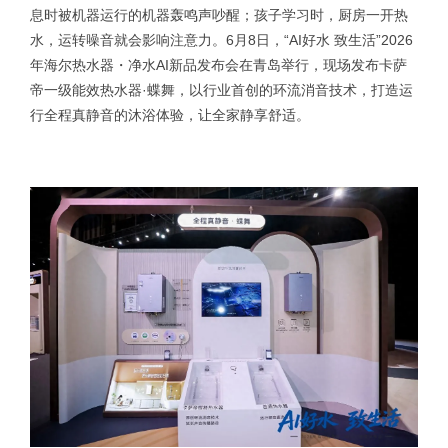
息时被机器运行的机器轰鸣声吵醒；孩子学习时，厨房一开热
水，运转噪音就会影响注意力。6月8日，“AI好水 致生活”2026
年海尔热水器・净水AI新品发布会在青岛举行，现场发布卡萨
帝一级能效热水器·蝶舞，以行业首创的环流消音技术，打造运
行全程真静音的沐浴体验，让全家静享舒适。