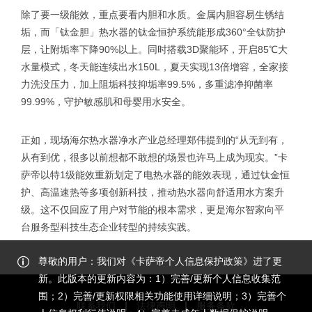
除了要一级能效，重点要看内胆和水质。金属内胆容易生锈结
垢，而「钛金胆」热水器的钛金恒护系统能形成360°全钛防护
层，让附垢率下降90%以上。同时搭载3D聚能环，开启85℃大
水量模式，冬天能连续出水150L，夏天实现13倍增容，全家接
力洗没压力，加上阻垢科技抑垢率99.5%，多重滤净抑菌率
99.99%，守护敏感肌和母婴用水安全。
正如，现场海尔热水器净水产业总经理郑伟提到的“从无到有，
从有到优，很多以前想都不敢想的场景也许马上成为现实。”卡
萨帝以特1级能效重新划定了电热水器的能效表现，通过钛金恒
护、高温速热等多项创新科技，推动热水器向舒适用水方案升
级。这不仅回应了用户对节能的根本需求，更是海尔智家向平
台服务型科技生态企业转型的持续实践。
尊敬的用户：我们对《卡萨帝个人信息保护政策》进了更
新。此版本的更新内容为：1）完善/更新个人信息收集范
围；2）完善/更新权限相关功能使用详细说明；3）完善个
联系我们
法律声明
服务条款