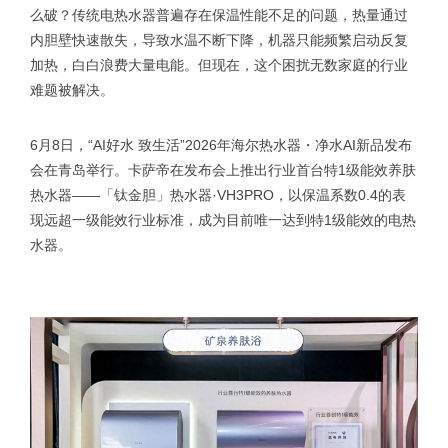
么破？传统电热水器普遍存在保温性能不足的问题，热量通过
内胆壁快速散失，导致水温不断下降，机器只能频繁启动反复
加热，白白浪费大量电能。但现在，这个困扰无数家庭的行业
难题被解决。
6月8日，“AI好水 致生活”2026年海尔热水器・净水AI新品发布
会在青岛举行。卡萨帝在发布会上推出行业首台特1级能效养肤
热水器——「钛金胆」热水器·VH3PRO，以保温系数0.4的表
现远超一级能效行业标准，成为目前唯一达到特1级能效的电热
水器。