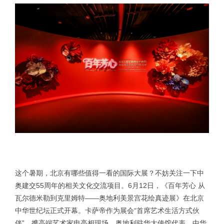
这个暑期，北京有哪些值得一看的国际大展？不妨关注一下中
奥建交55周年的相关文化交流项目。6月12日，《百年芳心 从
瓦尔德米勒到克里姆特——奥地利美景宫花绘真迹展》在北京
中华世纪坛正式开幕。卡萨帝作为展会“首席艺术生活方式伙
伴”，携高端艺术家电亮相现场，奥地利驻华大使馆代表、中华