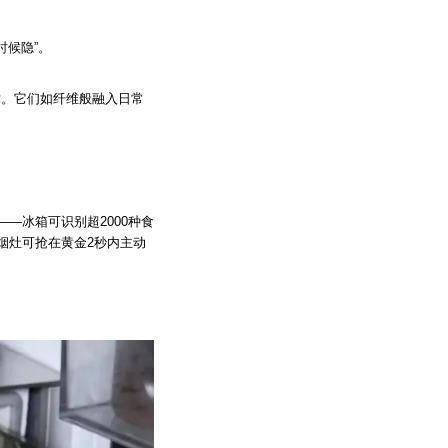
时候隐”。
术。它们如纤维般融入日常
——冰箱可识别超2000种食
烟灶可抢在黄金2秒内主动