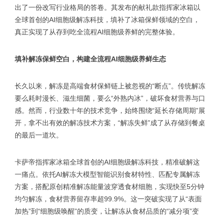
出了一份改写行业格局的答卷。其发布的献礼款指挥家冰箱以
全球首创的AI细胞级解冻科技，填补了冰箱保鲜领域的空白，
真正实现了从存到吃全流程AI细胞级养鲜的完整体验。
填补解冻保鲜空白，构建全流程AI细胞级养鲜生态
长久以来，解冻是高端食材保鲜链上被忽视的“断点”。传统解冻
要么耗时漫长、滋生细菌，要么“外熟内冰”，破坏食材营养与口
感。然而，行业数十年的技术竞争，始终围绕“延长存储周期”展
开，拿不出有效的解冻技术方案，“解冻失鲜”成了从存储到餐桌
的最后一道坎。
卡萨帝指挥家冰箱全球首创的AI细胞级解冻科技，精准破解这
一痛点。依托AI解冻大模型智能识别食材特性、匹配专属解冻
方案，搭配原创精准解冻能量波穿透食材细胞，实现快至5分钟
均匀解冻，食材营养留存率超99.9%。这一突破实现了从“表面
加热”到“细胞级唤醒”的质变，让解冻从食材品质的“减分项”变