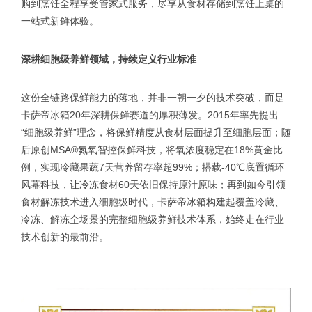
购到烹饪全程享受管家式服务，尽享从食材存储到烹饪上桌的
一站式新鲜体验。
深耕细胞级养鲜领域，持续定义行业标准
这份全链路保鲜能力的落地，并非一朝一夕的技术突破，而是
卡萨帝冰箱20年深耕保鲜赛道的厚积薄发。2015年率先提出
“细胞级养鲜”理念，将保鲜精度从食材层面提升至细胞层面；随
后原创MSA®氮氧智控保鲜科技，将氧浓度稳定在18%黄金比
例，实现冷藏果蔬7天营养留存率超99%；搭载-40℃底置循环
风幕科技，让冷冻食材60天依旧保持原汁原味；再到如今引领
食材解冻技术进入细胞级时代，卡萨帝冰箱构建起覆盖冷藏、
冷冻、解冻全场景的完整细胞级养鲜技术体系，始终走在行业
技术创新的最前沿。