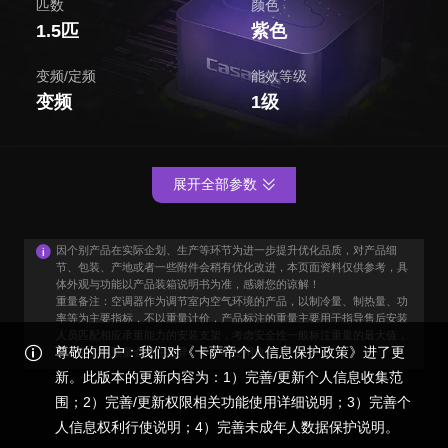
匹数
颜色
1.5匹
紫色
变频/定频
能效等级
变频
1级
展开全部参数
因个别产品在实际企划、生产等环节为进一步提升优化品质，对产品细
节、包装、产地或者一些附件会稍有优化改进，本页面资料仅供参考，具
体外观与功能以产品装箱说明书为准，感谢您的谅解！
重量备注：空调器作为调节室内空气环境的产品，以制冷量、制热量、功
率等为主要指标，不以重量计价，产品标注的重量主要用于指导售后安装
人员匹配相应承重能力的安装支架，考虑安全性一般标注重量的最大值，
尊敬的用户：我们对《卡萨帝个人信息保护政策》进了更
和产品实际重量会存在差异，不影响使用效果。
新。此版本的更新内容为：1）完善/更新个人信息收集范
围；2）完善/更新权限相关功能使用详细说明；3）完善个
人信息权利行使说明；4）完善未成年人数据保护说明。