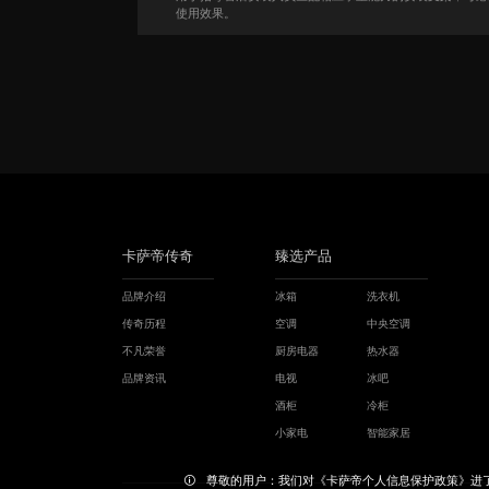
使用效果。
卡萨帝传奇
臻选产品
品牌介绍
冰箱
洗衣机
传奇历程
空调
中央空调
不凡荣誉
厨房电器
热水器
品牌资讯
电视
冰吧
酒柜
冷柜
小家电
智能家居
尊敬的用户：我们对《卡萨帝个人信息保护政策》进了