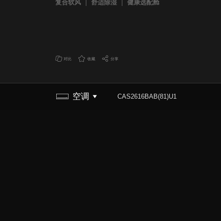
复合软风
舒适除湿
健康选配舱
对比
收藏
分享
空调
CAS2616BAB(81)U1