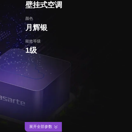
壁挂式空调
颜色
月辉银
能效等级
1级
展开全部参数