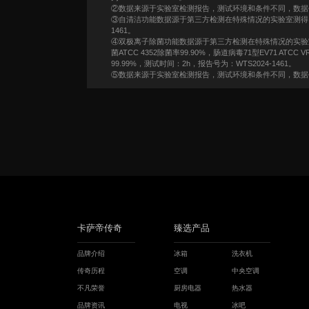
②数据来源于实验室检测报告，测试环境和条件不同，数据会有所
③自清洁功能数据源于第三方检测在特殊情况的实验室测得，测试菌
1461。
④双极离子除菌功能数据源于第三方检测在特殊情况的实验室测
菌ATCC 4352除菌率99.90%，肠道病毒71型EV71 ATCC VR-
99.99%，测试时间：2h，报告号为：WTS2024-1461。
⑤数据来源于实验室检测报告，测试环境和条件不同，数据会有所
卡萨帝传奇
臻选产品
品牌介绍
冰箱
洗衣机
传奇历程
空调
中央空调
不凡荣誉
厨房电器
热水器
品牌资讯
电视
冰吧