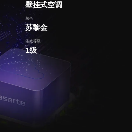
壁挂式空调
颜色
苏黎金
能效等级
1级