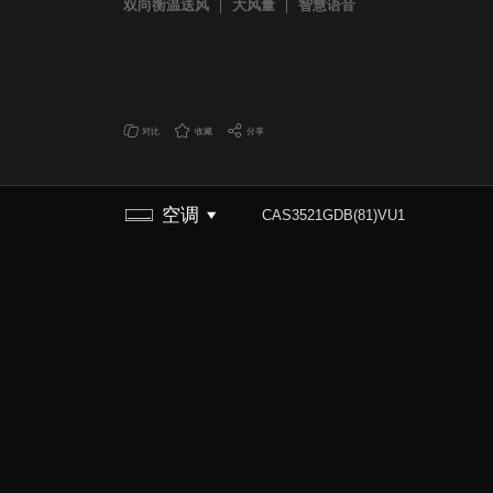
双向衡温送风
大风量
智慧语音
对比
收藏
分享
空调
CAS3521GDB(81)VU1