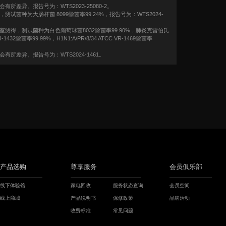
差异。报告号为：WTS2023-25080-2。
种为大肠杆菌 8099除菌率99.24%，报告号为：WTS2024-
得，测试菌种为白色葡萄球菌8032除菌率99.90%，肺炎克雷伯氏
1432除菌率99.99%，H1N1:A/PR/8/34 ATCC VR-1469除菌率
差异。报告号为：WTS2024-1461。
产品选购
尊享服务
会员俱乐部
线下体验馆
家电回收
服务状态查询
会员空间
线上商城
产品说明书
保修政策
品牌活动
收费标准
常见问题