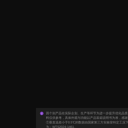
因个别产品在实际企划、生产等环节为进一步提升优化品质
料仅供参考，具体外观与功能以产品装箱说明书为准，感谢
①垂直温差小于0.5℃的数据由国家第三方实验室特定工
为：WTS2024-1461。