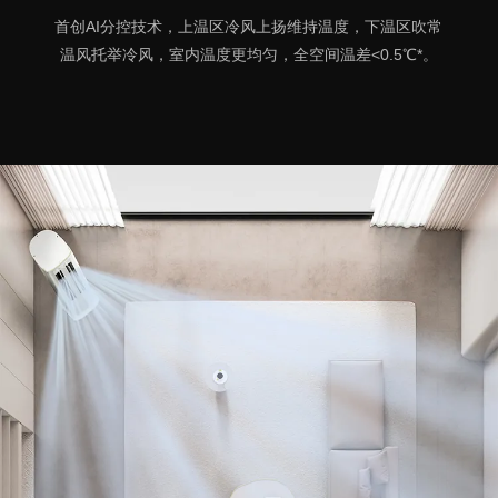
首创AI分控技术，上温区冷风上扬维持温度，下温区吹常
温风托举冷风，室内温度更均匀，全空间温差<0.5℃*。