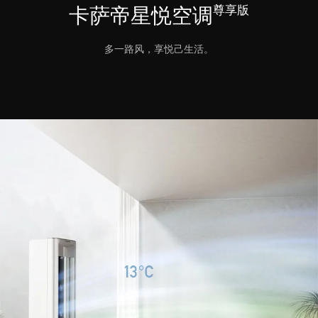
尊享版
卡萨帝星悦空调
多一路风，享悦己生活。