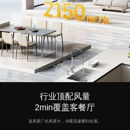
行业顶配风量
2min覆盖客餐厅
送风更广出风更大，冷暖迅速横扫全屋。