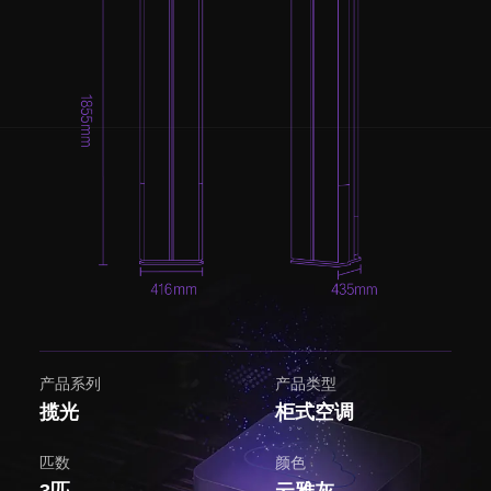
产品系列
产品类型
揽光
柜式空调
匹数
颜色
3匹
云雅灰