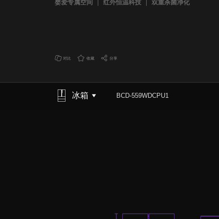
婴爱专属空间
红外恒温科技
双重杀菌净化
对比
收藏
分享
冰箱
BCD-559WDCPU1