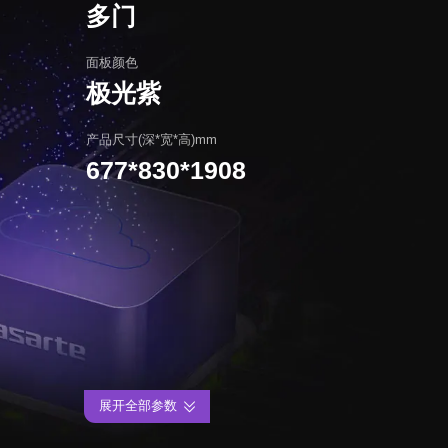
多门
面板颜色
极光紫
产品尺寸(深*宽*高)mm
677*830*1908
展开全部参数