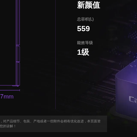
新颜值
总容积(L)
559
能效等级
1级
，对产品细节、包装、产地或者一些附件会稍有优化改进，本页面资
您的谅解！