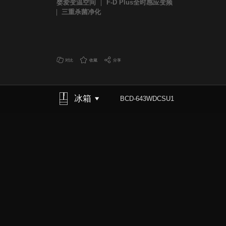
婴爱变温空间
F-D Plus全时感应变频
三重杀菌净化
对比
收藏
分享
冰箱
BCD-643WDCSU1