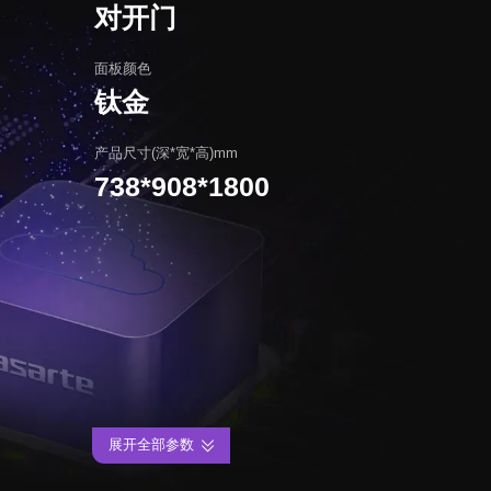
对开门
面板颜色
钛金
产品尺寸(深*宽*高)mm
738*908*1800
展开全部参数