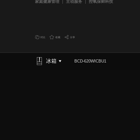
家庭健康管理
主动服务
控氧保鲜科技
对比
收藏
分享
冰箱
BCD-620WICBU1