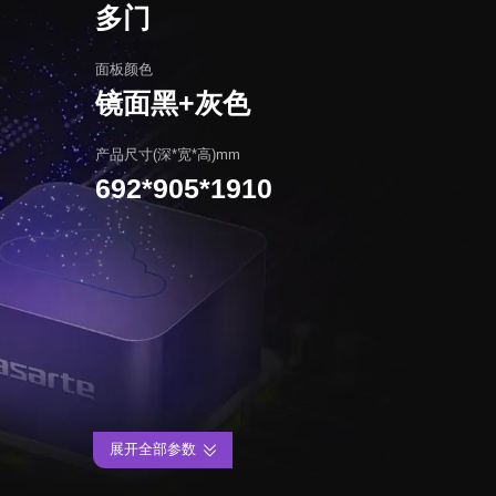
多门
面板颜色
镜面黑+灰色
产品尺寸(深*宽*高)mm
692*905*1910
展开全部参数