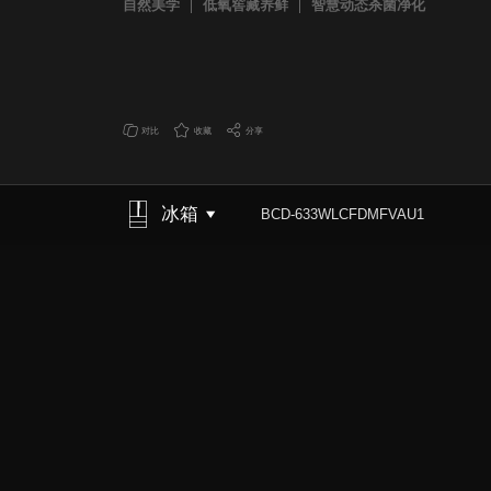
自然美学
低氧窖藏养鲜
智慧动态杀菌净化
对比
收藏
分享
冰箱
BCD-633WLCFDMFVAU1