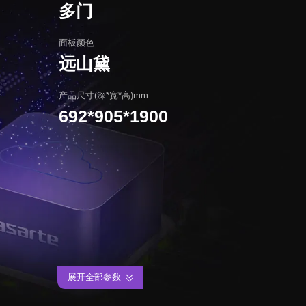
多门
面板颜色
远山黛
产品尺寸(深*宽*高)mm
692*905*1900
展开全部参数