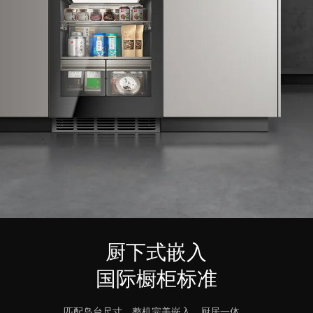
厨下式嵌入
国际橱柜标准
匹配岛台尺寸，整机完美嵌入，厨居一体。