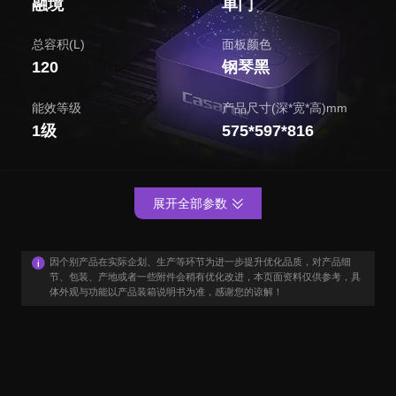
融境
单门
总容积(L)
面板颜色
120
钢琴黑
能效等级
产品尺寸(深*宽*高)mm
1级
575*597*816
展开全部参数
因个别产品在实际企划、生产等环节为进一步提升优化品质，对产品细
节、包装、产地或者一些附件会稍有优化改进，本页面资料仅供参考，具
体外观与功能以产品装箱说明书为准，感谢您的谅解！
用户口碑