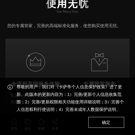
使用无忧
Use Worry Free
推荐原因
您的专属管家，完善的高端标准化服务，使您购买使用无忧。
全流程高端服务体验
专属管家服务
尊敬的用户：我们对《卡萨帝个人信息保护政策》进了更
新。此版本的更新内容为：1）完善/更新个人信息收集范
售前、售中及售后等全生命
全能的、贴身服务的一站
周期环节的全旅程、高效率
式 “管家” 关照您每一丝细
围；2）完善/更新权限相关功能使用详细说明；3）完善个
的服务体验
微的需求
人信息权利行使说明；4）完善未成年人数据保护说明。
确定
首页
收藏
分享
对比
MORE