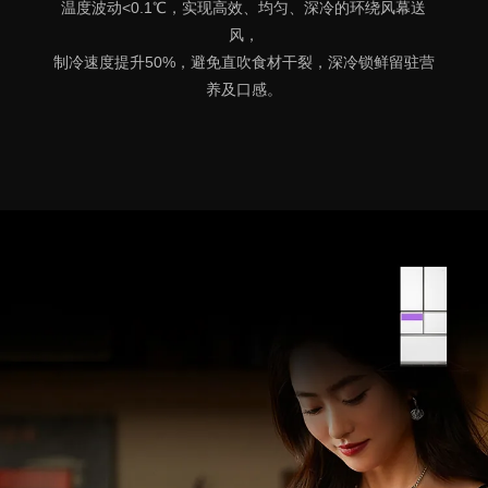
温度波动<0.1℃，实现高效、均匀、深冷的环绕风幕送
风，
制冷速度提升50%，避免直吹食材干裂，深冷锁鲜留驻营
养及口感。