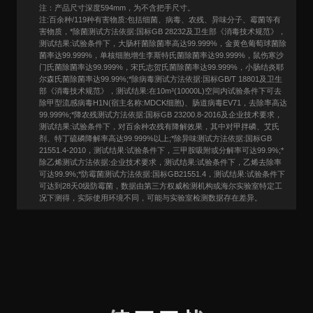
注：产品尺寸深度594mm，为不含把手尺寸。
注:百余种/119种有害物质:包括细菌、病毒、农残、异味分子、霉菌等有
害物质，*除菌测试方法依据:国标GB 28232及卫生部《消毒技术规范》，
测试结果:试验条件下，大肠杆菌除菌率高达99.999%，金黄色葡萄球菌除
菌率达99.999%，单核细胞增生李斯特氏菌除菌率达99.999%，鼠伤寒沙
门氏菌除菌率达99.999%，宋氏志贺氏菌除菌率达99.999%，小肠结炎耶
尔森氏菌除菌率达99.99%;*除病毒测试方法依据:国标GB/T 18801及卫生
部《消毒技术规范》，测试结果:在10m³(10000L)空间内试验条件下可去
除甲型流感病毒H1N(宿主名称:MDCK细胞)、肠道病毒EV71，去除率高达
99.999%;*降农残测试方法依据:国标GB 23200.8-2016及企业技术要求，
测试结果:试验条件下，对百余种农残有降解效果，其中对甲拌磷、艾氏
剂、特丁硫磷降解率高达99.999%以上;*除异味测试方法依据:国标GB
21551.4-2010，测试结果:试验条件下，三甲胺吸附或分解率可达99.9%;*
除乙烯测试方法依据:企业技术要求，测试结果:试验条件下，乙烯去除率
可达99.9%;*防霉菌测试方法依据:国标GB21551.4，测试结果:试验条件下
可达到28天0级防霉菌，数据由第三方权威检测机构或海尔实验室特定工
况下测得，实际使用环境不同，可能与实验室检测数据存在差异。
用户口碑
User Say