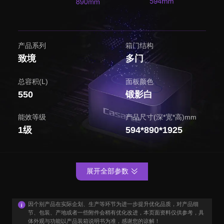
产品系列
箱门结构
致境
多门
总容积(L)
面板颜色
550
锻影白
能效等级
产品尺寸(深*宽*高)mm
1级
594*890*1925
展开全部参数
因个别产品在实际企划、生产等环节为进一步提升优化品质，对产品细
节、包装、产地或者一些附件会稍有优化改进，本页面资料仅供参考，具
体外观与功能以产品装箱说明书为准，感谢您的谅解！