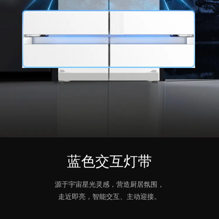
蓝色交互灯带
源于宇宙星光灵感，营造厨居氛围，
走近即亮，智能交互、主动迎接。