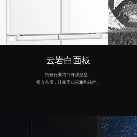
云岩白面板
突破行业纯白外观壁垒，
摒弃杂质，让家回归素雅和纯粹。