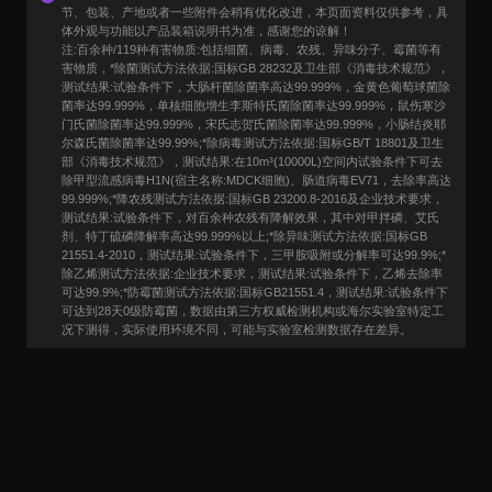
节、包装、产地或者一些附件会稍有优化改进，本页面资料仅供参考，具
体外观与功能以产品装箱说明书为准，感谢您的谅解！
注:百余种/119种有害物质:包括细菌、病毒、农残、异味分子、霉菌等有
害物质，*除菌测试方法依据:国标GB 28232及卫生部《消毒技术规范》，
测试结果:试验条件下，大肠杆菌除菌率高达99.999%，金黄色葡萄球菌除
菌率达99.999%，单核细胞增生李斯特氏菌除菌率达99.999%，鼠伤寒沙
门氏菌除菌率达99.999%，宋氏志贺氏菌除菌率达99.999%，小肠结炎耶
尔森氏菌除菌率达99.99%;*除病毒测试方法依据:国标GB/T 18801及卫生
部《消毒技术规范》，测试结果:在10m³(10000L)空间内试验条件下可去
除甲型流感病毒H1N(宿主名称:MDCK细胞)、肠道病毒EV71，去除率高达
99.999%;*降农残测试方法依据:国标GB 23200.8-2016及企业技术要求，
测试结果:试验条件下，对百余种农残有降解效果，其中对甲拌磷、艾氏
剂、特丁硫磷降解率高达99.999%以上;*除异味测试方法依据:国标GB
21551.4-2010，测试结果:试验条件下，三甲胺吸附或分解率可达99.9%;*
除乙烯测试方法依据:企业技术要求，测试结果:试验条件下，乙烯去除率
可达99.9%;*防霉菌测试方法依据:国标GB21551.4，测试结果:试验条件下
可达到28天0级防霉菌，数据由第三方权威检测机构或海尔实验室特定工
况下测得，实际使用环境不同，可能与实验室检测数据存在差异。
用户口碑
User Say