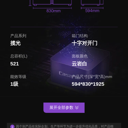
产品系列
箱门结构
揽光
十字对开门
总容积(L)
面板颜色
521
云岩白
能效等级
产品尺寸(深*宽*高)mm
1级
594*830*1925
展开全部参数
因个别产品在实际企划、生产等环节为进一步提升优化品质，对产品细