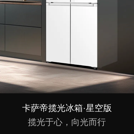
卡萨帝揽光冰箱·星空版
揽光于心，向光而行