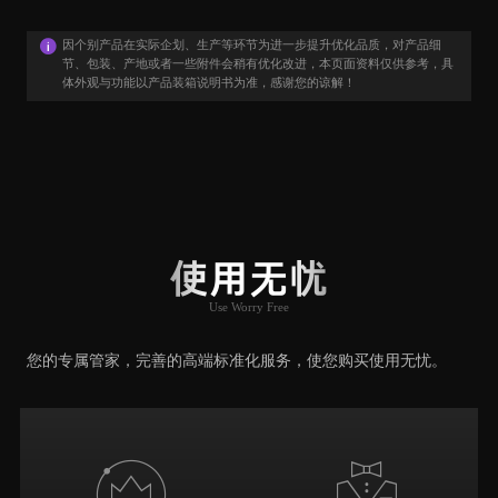
因个别产品在实际企划、生产等环节为进一步提升优化品质，对产品细
节、包装、产地或者一些附件会稍有优化改进，本页面资料仅供参考，具
体外观与功能以产品装箱说明书为准，感谢您的谅解！
用户口碑
User Say
使用无忧
Use Worry Free
推荐原因
您的专属管家，完善的高端标准化服务，使您购买使用无忧。