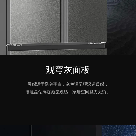
观穹灰面板
灵感源于浩瀚宇宙，灰色调呈现深邃质感，
细腻晶钻淬炼渐层观感，家居空间魅力无穷。