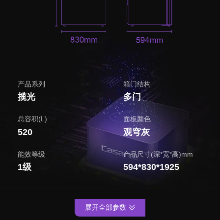
产品系列
箱门结构
揽光
多门
总容积(L)
面板颜色
520
观穹灰
能效等级
产品尺寸(深*宽*高)mm
1级
594*830*1925
展开全部参数