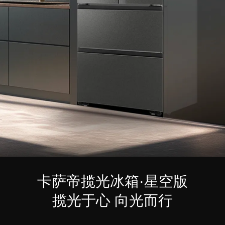
卡萨帝揽光冰箱·星空版
揽光于心 向光而行