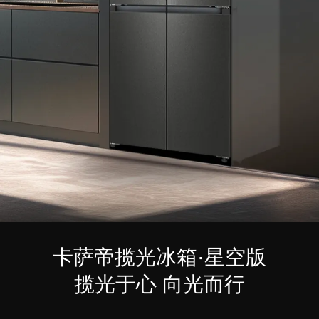
卡萨帝揽光冰箱·星空版
揽光于心 向光而行