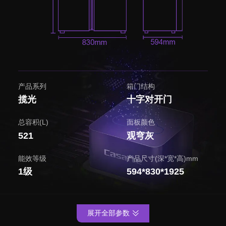
产品系列
箱门结构
揽光
十字对开门
总容积(L)
面板颜色
521
观穹灰
能效等级
产品尺寸(深*宽*高)mm
1级
594*830*1925
展开全部参数