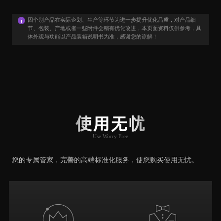
因个别产品在实际企划、生产等环节为进一步提升优化品质，对产品细
节、包装、产地或者一些附件会稍有优化改进，本页面资料仅供参考，具
体外观与功能以产品装箱说明书为准，感谢您的谅解！
用户口碑
User Say
使用无忧
Use Worry Free
推荐原因
您的专属管家，完善的高端标准化服务，使您购买使用无忧。