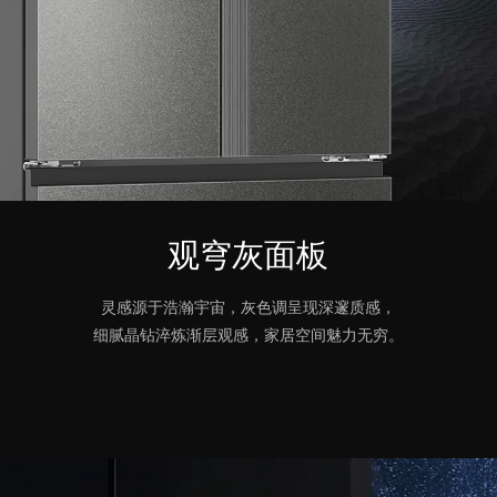
观穹灰面板
灵感源于浩瀚宇宙，灰色调呈现深邃质感，
细腻晶钻淬炼渐层观感，家居空间魅力无穷。