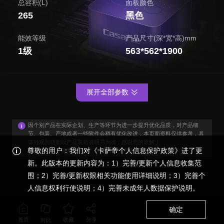
总容积(L)
面板颜色
265
黑色
能效等级
产品尺寸(深*宽*高)mm
1级
563*562*1900
展开全部参数
因个别产品在实际企划、生产等环节为进一步提升优化品质，对产品细
节、包装、产地或者一些附件会稍有优化改进，本页面资料仅供参考，具
体外观与功能以产品装箱说明书为准，感谢您的谅解！
尊敬的用户：我们对《卡萨帝个人信息保护政策》进了更
注：产品尺寸深度563mm，为不含把手尺寸。
新。此版本的更新内容为：1）完善/更新个人信息收集范
围；2）完善/更新权限相关功能使用详细说明；3）完善个
人信息权利行使说明；4）完善未成年人数据保护说明。
确定
首页
收藏
分享
对比