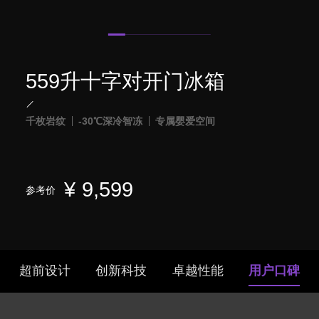
559升十字对开门冰箱
千枚岩纹
-30℃深冷智冻
专属婴爱空间
¥
9,599
参考价
超前设计
创新科技
卓越性能
用户口碑