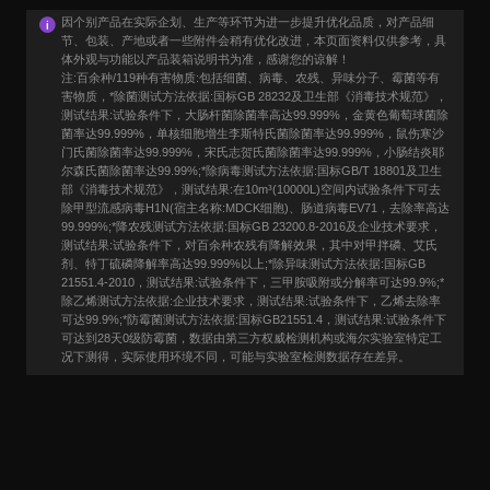
因个别产品在实际企划、生产等环节为进一步提升优化品质，对产品细
节、包装、产地或者一些附件会稍有优化改进，本页面资料仅供参考，具
体外观与功能以产品装箱说明书为准，感谢您的谅解！
注:百余种/119种有害物质:包括细菌、病毒、农残、异味分子、霉菌等有
害物质，*除菌测试方法依据:国标GB 28232及卫生部《消毒技术规范》，
测试结果:试验条件下，大肠杆菌除菌率高达99.999%，金黄色葡萄球菌除
菌率达99.999%，单核细胞增生李斯特氏菌除菌率达99.999%，鼠伤寒沙
门氏菌除菌率达99.999%，宋氏志贺氏菌除菌率达99.999%，小肠结炎耶
尔森氏菌除菌率达99.99%;*除病毒测试方法依据:国标GB/T 18801及卫生
部《消毒技术规范》，测试结果:在10m³(10000L)空间内试验条件下可去
除甲型流感病毒H1N(宿主名称:MDCK细胞)、肠道病毒EV71，去除率高达
99.999%;*降农残测试方法依据:国标GB 23200.8-2016及企业技术要求，
测试结果:试验条件下，对百余种农残有降解效果，其中对甲拌磷、艾氏
剂、特丁硫磷降解率高达99.999%以上;*除异味测试方法依据:国标GB
21551.4-2010，测试结果:试验条件下，三甲胺吸附或分解率可达99.9%;*
除乙烯测试方法依据:企业技术要求，测试结果:试验条件下，乙烯去除率
可达99.9%;*防霉菌测试方法依据:国标GB21551.4，测试结果:试验条件下
可达到28天0级防霉菌，数据由第三方权威检测机构或海尔实验室特定工
况下测得，实际使用环境不同，可能与实验室检测数据存在差异。
用户口碑