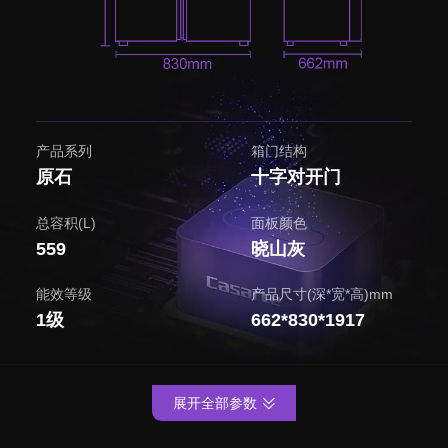
产品系列
箱门结构
原石
十字对开门
总容积(L)
面板颜色
559
晓山灰
能效等级
产品尺寸(深*宽*高)mm
1级
662*830*1917
展开全部参数