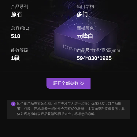
产品系列
箱门结构
原石
多门
总容积(L)
面板颜色
518
云峰白
能效等级
产品尺寸(深*宽*高)mm
1级
594*830*1925
展开全部参数
因个别产品在实际企划、生产等环节为进一步提升优化品质，对产品细
节、包装、产地或者一些附件会稍有优化改进，本页面资料仅供参考，具
体外观与功能以产品装箱说明书为准，感谢您的谅解！