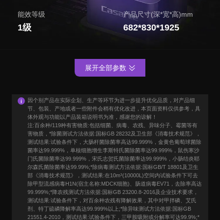
能效等级
产品尺寸(深*宽*高)mm
1级
682*830*1925
展开全部参数
因个别产品在实际企划、生产等环节为进一步提升优化品质，对产品细
节、包装、产地或者一些附件会稍有优化改进，本页面资料仅供参考，具
体外观与功能以产品装箱说明书为准，感谢您的谅解！
注:百余种/119种有害物质:包括细菌、病毒、农残、异味分子、霉菌等有
害物质，*除菌测试方法依据:国标GB 28232及卫生部《消毒技术规范》，
测试结果:试验条件下，大肠杆菌除菌率高达99.999%，金黄色葡萄球菌除
菌率达99.999%，单核细胞增生李斯特氏菌除菌率达99.999%，鼠伤寒沙
门氏菌除菌率达99.999%，宋氏志贺氏菌除菌率达99.999%，小肠结炎耶
尔森氏菌除菌率达99.99%;*除病毒测试方法依据:国标GB/T 18801及卫生
部《消毒技术规范》，测试结果:在10m³(10000L)空间内试验条件下可去
除甲型流感病毒H1N(宿主名称:MDCK细胞)、肠道病毒EV71，去除率高达
99.999%;*降农残测试方法依据:国标GB 23200.8-2016及企业技术要求，
测试结果:试验条件下，对百余种农残有降解效果，其中对甲拌磷、艾氏
剂、特丁硫磷降解率高达99.999%以上;*除异味测试方法依据:国标GB
21551.4-2010，测试结果:试验条件下，三甲胺吸附或分解率可达99.9%;*