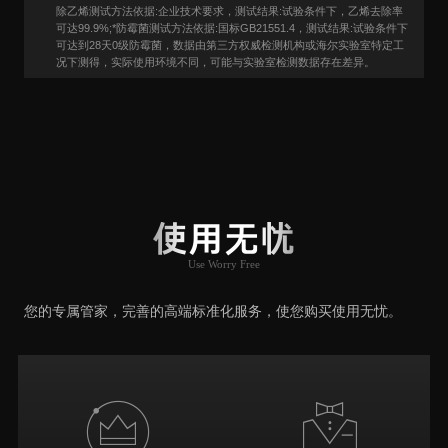
除乙烯测试方法依据:企业技术要求，测试结果:试验条件下，乙烯去除率
可达99.9%;*防霉菌测试方法依据:国标GB21551.4，测试结果:试验条件下
可达到28天0级防霉菌，数据由第三方权威检测机构或海尔实验室特定工
况下测得，实际使用环境不同，可能与实验室检测数据存在差异。
用户口碑
User Say
使用无忧
Use Worry Free
推荐原因
您的专属管家，完善的高端标准化服务，使您购买使用无忧。