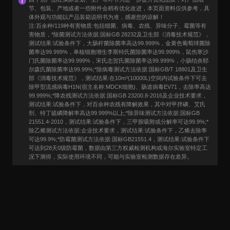
节、包装、产地或者一些附件会稍有优化改进，本页面资料仅供参考，具
体外观与功能以产品装箱说明书为准，感谢您的谅解！
注:百余种/119种有害物质:包括细菌、病毒、农残、异味分子、霉菌等有
害物质，*除菌测试方法依据:国标GB 28232及卫生部《消毒技术规范》，
测试结果:试验条件下，大肠杆菌除菌率高达99.999%，金黄色葡萄球菌除
菌率达99.999%，单核细胞增生李斯特氏菌除菌率达99.999%，鼠伤寒沙
门氏菌除菌率达99.999%，宋氏志贺氏菌除菌率达99.999%，小肠结炎耶
尔森氏菌除菌率达99.99%;*除病毒测试方法依据:国标GB/T 18801及卫生
部《消毒技术规范》，测试结果:在10m³(10000L)空间内试验条件下可去
除甲型流感病毒H1N(宿主名称:MDCK细胞)、肠道病毒EV71，去除率高达
99.999%;*降农残测试方法依据:国标GB 23200.8-2016及企业技术要求，
测试结果:试验条件下，对百余种农残有降解效果，其中对甲拌磷、艾氏
剂、特丁硫磷降解率高达99.999%以上;*除异味测试方法依据:国标GB
21551.4-2010，测试结果:试验条件下，三甲胺吸附或分解率可达99.9%;*
除乙烯测试方法依据:企业技术要求，测试结果:试验条件下，乙烯去除率
可达99.9%;*防霉菌测试方法依据:国标GB21551.4，测试结果:试验条件下
可达到28天0级防霉菌，数据由第三方权威检测机构或海尔实验室特定工
况下测得，实际使用环境不同，可能与实验室检测数据存在差异。
用户口碑
User Say