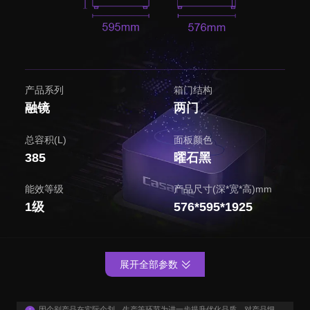
产品系列
箱门结构
融镜
两门
总容积(L)
面板颜色
385
曜石黑
能效等级
产品尺寸(深*宽*高)mm
1级
576*595*1925
展开全部参数
因个别产品在实际企划、生产等环节为进一步提升优化品质，对产品细